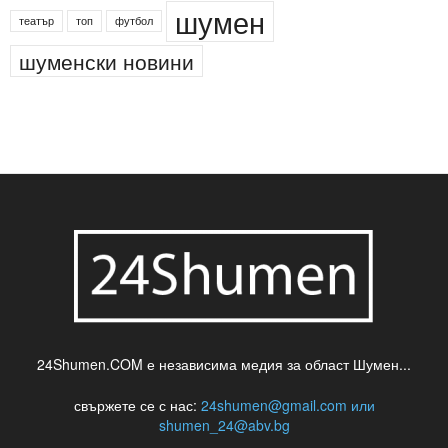
деца
български филми
д-р Нигяр Джафер
интересно
кадри
новини
кражба
медия
музика
най-новото
незаконна сеч
паркинг
питейна вода
проверки
професия
сцена
такса
шумен
театър
топ
футбол
шуменски новини