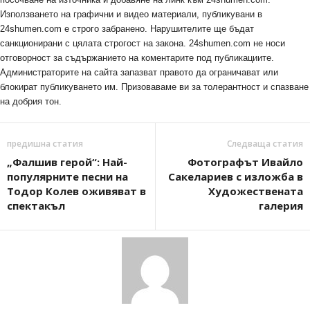
Използването на графични и видео материали, публикувани в
24shumen.com е строго забранено. Нарушителите ще бъдат
санкционирани с цялата строгост на закона. 24shumen.com не носи
отговорност за съдържанието на коментарите под публикациите.
Администраторите на сайта запазват правото да ограничават или
блокират публикуването им. Призоваваме ви за толерантност и спазване
на добрия тон.
предишна статия
Следваща статия
„Фалшив герой“: Най-
Фотографът Ивайло
популярните песни на
Сакелариев с изложба в
Тодор Колев оживяват в
Художествената
спектакъл
галерия