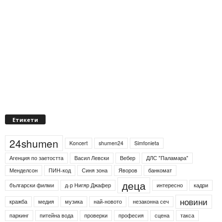
Етикети
24shumen
Koncert
shumen24
Simfonieta
Агенция по заетостта
Васил Левски
Вебер
ДЛС "Паламара"
Менделсон
ПИН-код
Синя зона
Яворов
банкомат