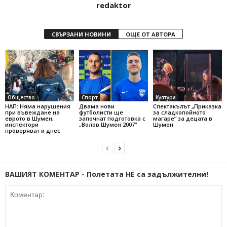
redaktor
СВЪРЗАНИ НОВИНИ
ОЩЕ ОТ АВТОРА
Общество
Спорт
Култура
НАП: Няма нарушения
Двама нови
Спектакълът „Приказка
при въвеждане на
футболисти ще
за сладкопойното
еврото в Шумен,
започнат подготовка с
магаре“ за децата в
инспектори
„Волов Шумен 2007“
Шумен
проверяват и днес
ВАШИЯТ КОМЕНТАР - Полетата НЕ са задължителни!