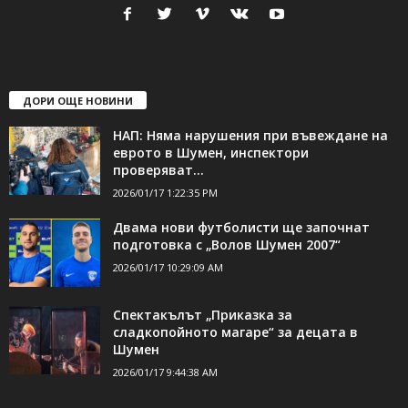
24Shumen.COM е независима медия за област Шумен...
свържете се с нас:
24shumen@gmail.com или
shumen_24@abv.bg
ДОРИ ОЩЕ НОВИНИ
НАП: Няма нарушения при въвеждане на
еврото в Шумен, инспектори
проверяват...
2026/01/17 1:22:35 PM
Двама нови футболисти ще започнат
подготовка с „Волов Шумен 2007“
2026/01/17 10:29:09 AM
Спектакълът „Приказка за