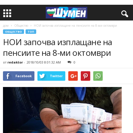
дом
Общество
НОИ започва изплащане на пенсиите на 8-ми октомври
ОБЩЕСТВО
ТОП
НОИ започва изплащане на
пенсиите на 8-ми октомври
от
redaktor
-
2018/10/03 8:01:32 AM
0
Facebook
Twitter