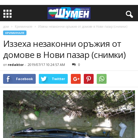
дом
Криминале
Иззеха незаконни оръжия от домове в Нови пазар (снимки)
КРИМИНАЛЕ
Иззеха незаконни оръжия от
домове в Нови пазар (снимки)
от
redaktor
-
2019/07/17 10:24:57 AM
0
Facebook
Twitter