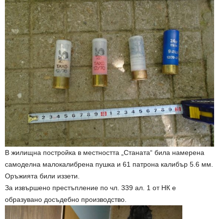
В жилищна постройка в местността „Станата“ била намерена
самоделна малокалибрена пушка и 61 патрона калибър 5.6 мм.
Оръжията били иззети.
За извършено престъпление по чл. 339 ал. 1 от НК е
образувано досъдебно производство.