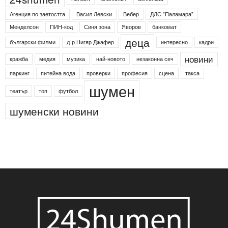
Етикети
24shumen
Koncert
shumen24
Simfonieta
Агенция по заетостта
Васил Левски
Вебер
ДЛС "Паламара"
Менделсон
ПИН-код
Синя зона
Яворов
банкомат
деца
български филми
д-р Нигяр Джафер
интересно
кадри
новини
кражба
медия
музика
най-новото
незаконна сеч
паркинг
питейна вода
проверки
професия
сцена
такса
шумен
театър
топ
футбол
шуменски новини