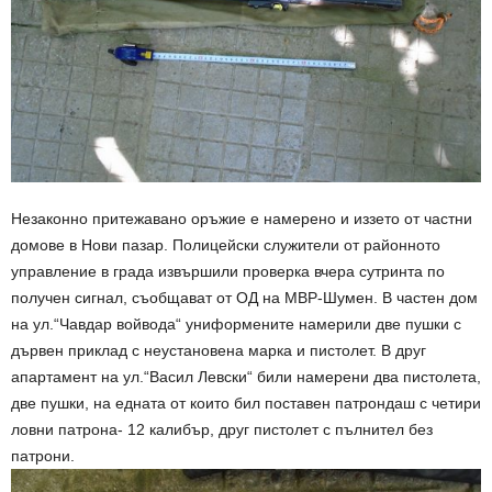
Незаконно притежавано оръжие е намерено и иззето от частни
домове в Нови пазар. Полицейски служители от районното
управление в града извършили проверка вчера сутринта по
получен сигнал, съобщават от ОД на МВР-Шумен. В частен дом
на ул.“Чавдар войвода“ униформените намерили две пушки с
дървен приклад с неустановена марка и пистолет. В друг
апартамент на ул.“Васил Левски“ били намерени два пистолета,
две пушки, на едната от които бил поставен патрондаш с четири
ловни патрона- 12 калибър, друг пистолет с пълнител без
патрони.