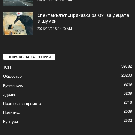
Намалена видимост и мокри пътища в
областта
2026/01/24 8:16:01 AM
Спектакълът „Приказка за Ох“ за децата
в Шумен
2026/01/24 8:14:40 AM
ПОПУЛЯРНА КАТЕГОРИЯ
39782
ТОП
20203
Общество
9249
Криминале
3269
Здраве
2718
Прогноза за времето