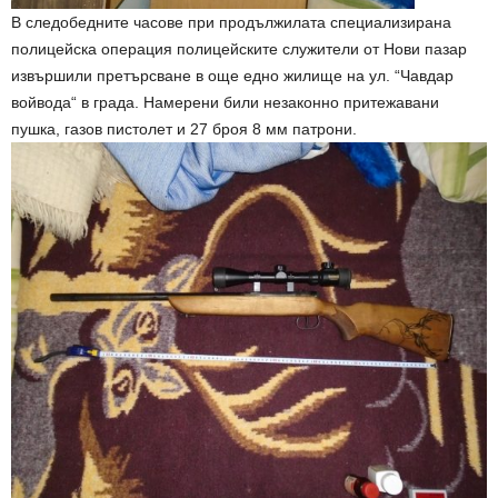
В следобедните часове при продължилата специализирана
полицейска операция полицейските служители от Нови пазар
извършили претърсване в още едно жилище на ул. “Чавдар
войвода“ в града. Намерени били незаконно притежавани
пушка, газов пистолет и 27 броя 8 мм патрони.