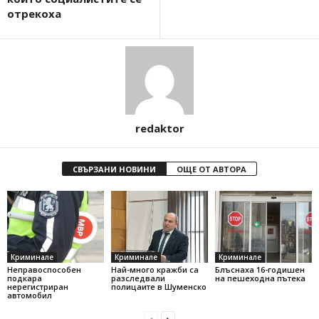
отрекоха
redaktor
СВЪРЗАНИ НОВИНИ
ОЩЕ ОТ АВТОРА
Криминале
Криминале
Криминале
Неправоспособен
Най-много кражби са
Блъснаха 16-годишен
подкара
разследвали
на пешеходна пътека
нерегистриран
полицаите в Шуменско
автомобил