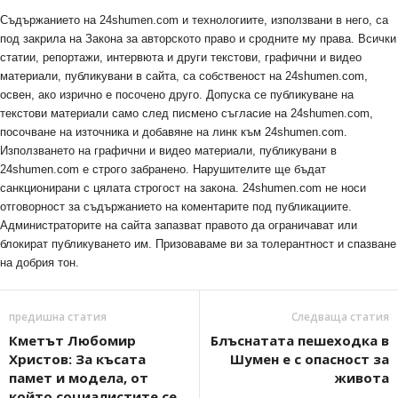
Съдържанието на 24shumen.com и технологиите, използвани в него, са
под закрила на Закона за авторското право и сродните му права. Всички
статии, репортажи, интервюта и други текстови, графични и видео
материали, публикувани в сайта, са собственост на 24shumen.com,
освен, ако изрично е посочено друго. Допуска се публикуване на
текстови материали само след писмено съгласие на 24shumen.com,
посочване на източника и добавяне на линк към 24shumen.com.
Използването на графични и видео материали, публикувани в
24shumen.com е строго забранено. Нарушителите ще бъдат
санкционирани с цялата строгост на закона. 24shumen.com не носи
отговорност за съдържанието на коментарите под публикациите.
Администраторите на сайта запазват правото да ограничават или
блокират публикуването им. Призоваваме ви за толерантност и спазване
на добрия тон.
предишна статия
Следваща статия
Кметът Любомир
Блъснатата пешеходка в
Христов: За късата
Шумен е с опасност за
памет и модела, от
живота
който социалистите се