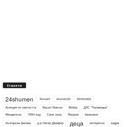
Етикети
24shumen
Koncert
shumen24
Simfonieta