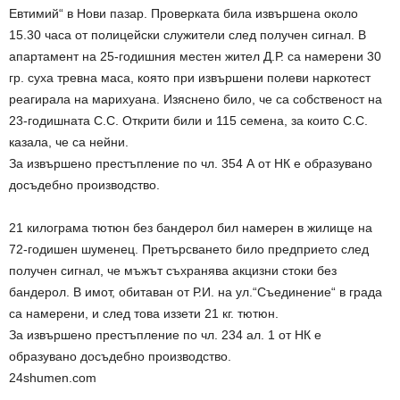
Евтимий“ в Нови пазар. Проверката била извършена около
15.30 часа от полицейски служители след получен сигнал. В
апартамент на 25-годишния местен жител Д.Р. са намерени 30
гр. суха тревна маса, която при извършени полеви наркотест
реагирала на марихуана. Изяснено било, че са собственост на
23-годишната С.С. Открити били и 115 семена, за които С.С.
казала, че са нейни.
За извършено престъпление по чл. 354 А от НК е образувано
досъдебно производство.
21 килограма тютюн без бандерол бил намерен в жилище на
72-годишен шуменец. Претърсването било предприето след
получен сигнал, че мъжът съхранява акцизни стоки без
бандерол. В имот, обитаван от Р.И. на ул.“Съединение“ в града
са намерени, и след това иззети 21 кг. тютюн.
За извършено престъпление по чл. 234 ал. 1 от НК е
образувано досъдебно производство.
24shumen.com