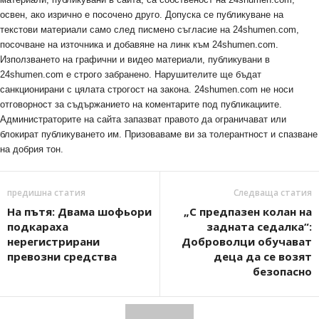
освен, ако изрично е посочено друго. Допуска се публикуване на
текстови материали само след писмено съгласие на 24shumen.com,
посочване на източника и добавяне на линк към 24shumen.com.
Използването на графични и видео материали, публикувани в
24shumen.com е строго забранено. Нарушителите ще бъдат
санкционирани с цялата строгост на закона. 24shumen.com не носи
отговорност за съдържанието на коментарите под публикациите.
Администраторите на сайта запазват правото да ограничават или
блокират публикуването им. Призоваваме ви за толерантност и спазване
на добрия тон.
предишна статия
Следваща статия
На пътя: Двама шофьори
„С предпазен колан на
подкараха
задната седалка“:
нерегистрирани
Доброволци обучават
превозни средства
деца да се возят
безопасно