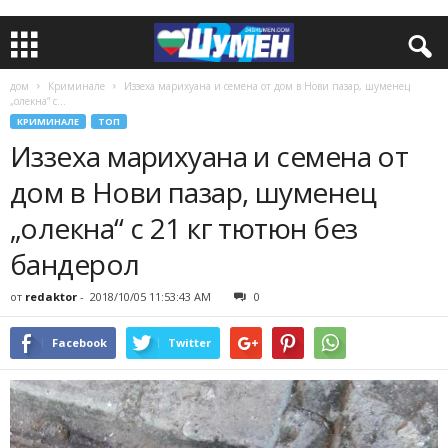
дом
Криминале
Иззеха марихуана и семена от дом в Нови пазар, шуменец
„олекна“ с...
КРИМИНАЛЕ
ТОП
Иззеха марихуана и семена от
дом в Нови пазар, шуменец
„олекна“ с 21 кг тютюн без
бандерол
от
redaktor
-
2018/10/05 11:53:43 AM
0
Facebook
Twitter