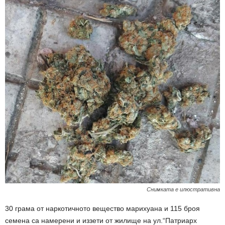
Снимката е илюстративна
30 грама от наркотичното вещество марихуана и 115 броя
семена са намерени и иззети от жилище на ул.“Патриарх