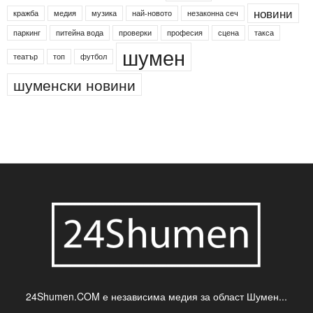
Агенция по заетостта
Васил Левски
Вебер
ДЛС "Паламара"
Менделсон
ПИН-код
Синя зона
Яворов
банкомат
деца
български филми
д-р Нигяр Джафер
интересно
кадри
новини
кражба
медия
музика
най-новото
незаконна сеч
паркинг
питейна вода
проверки
професия
сцена
такса
шумен
театър
топ
футбол
шуменски новини