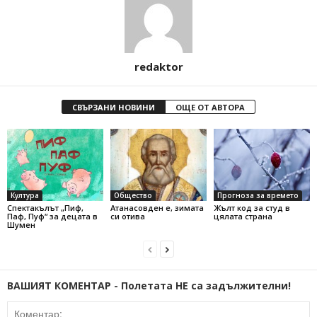
redaktor
СВЪРЗАНИ НОВИНИ
ОЩЕ ОТ АВТОРА
Култура
Общество
Прогноза за времето
Спектакълът „Пиф,
Атанасовден е, зимата
Жълт код за студ в
Паф, Пуф“ за децата в
си отива
цялата страна
Шумен
ВАШИЯТ КОМЕНТАР - Полетата НЕ са задължителни!