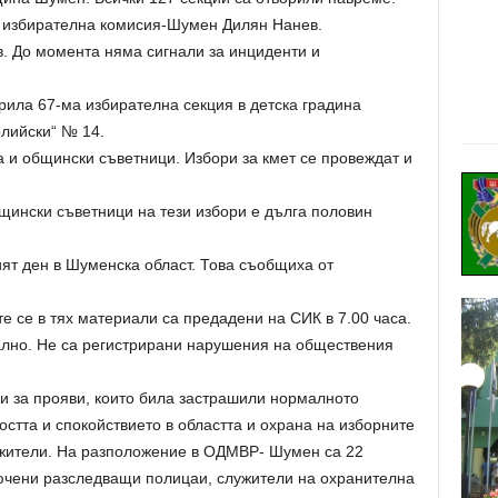
 избирателна комисия-Шумен Дилян Нанев.
в. До момента няма сигнали за инциденти и
рила 67-ма избирателна секция в детска градина
лийски“ № 14.
а и общински съветници. Избори за кмет се провеждат и
щински съветници на тези избори е дълга половин
ят ден в Шуменска област. Това съобщиха от
се в тях материали са предадени на СИК в 7.00 часа.
лно. Не са регистрирани нарушения на обществения
 за прояви, които била застрашили нормалното
остта и спокойствието в областта и охрана на изборните
жители. На разположение в ОДМВР- Шумен са 22
лючени разследващи полицаи, служители на охранителна