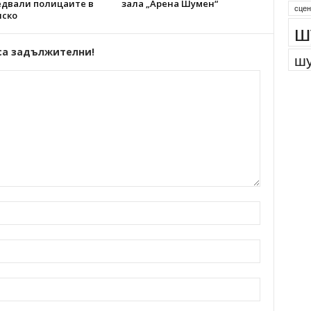
едвали полицаите в
зала „Арена Шумен“
сцен
ско
ш
са задължителни!
шу