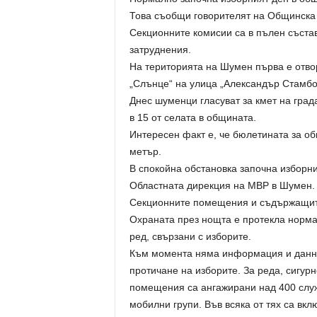
Това съобщи говорителят на Общинска
Секционните комисии са в пълен съста
затруднения.
На територията на Шумен първа е отво
„Слънце“ на улица „Александър Стамбо
Днес шуменци гласуват за кмет на град
в 15 от селата в общината.
Интересен факт е, че бюлетината за об
метър.
В спокойна обстановка започна изборни
Областната дирекция на МВР в Шумен.
Секционните помещения и съдържащите 
Охраната през нощта е протекла норма
ред, свързани с изборите.
Към момента няма информация и данни
протичане на изборите. За реда, сигурн
помещения са ангажирани над 400 слу
мобилни групи. Във всяка от тях са вк