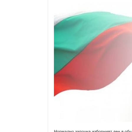
Нормално започна изборният ден в общ