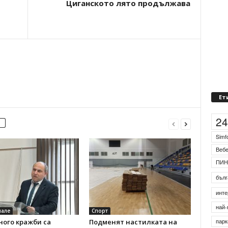
Циганското лято продължава
Ет
2
Simf
Веб
ПИН
бълг
инте
най-
але
Спорт
ного кражби са
Подменят настилката на
парк