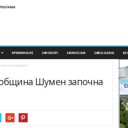
РЕКЛАМА
КРИМИНАЛЕ
24RODOPI
24SMOLIAN
24BULGARIA
КУ
 започна нормално
 община Шумен започна