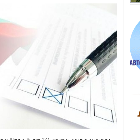
ина Шумен. Всички 127 секции са отворили навреме.