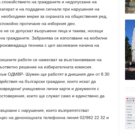
 спокойствието на гражданите и недопускане на
агират и на подадени сигнали при нарушения на
и необходими мерки за охраната на обществения ред,
 спокойно протичане на изборния ден.
 не се допускат въоръжени лица и такива, носещи
 на гражданите. Забранява се използване на мобилни
роизвеждаща техника с цел заснемане начина на
решните работи се намесват за възстановяване на
съответно решение на избирателната комисия.
 към ОДМВР- Шумен ще работят в днешния ден от 8.30
действия на български граждани, които искат да
/ повредени/ унищожени лични карти и документи с
остоверения, които ще служат само и единствено да
свързани с нарушения, които възпрепятстват
цес на денонощната телефонна линия 02/982 22 32 и