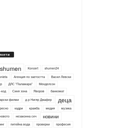
икети
4shumen
Koncert
shumen24
onieta
Агенция по заетостта
Васил Левски
ер
ДЛС "Паламара"
Менделсон
-код
Синя зона
Яворов
банкомат
деца
арски филми
д-р Нигяр Джафер
ресно
кадри
кражба
медия
музика
новини
новото
незаконна сеч
инг
питейна вода
проверки
професия