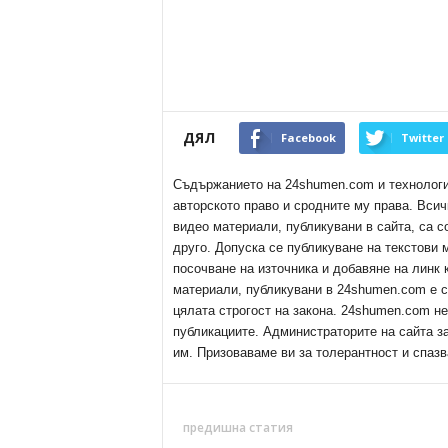
ДЯЛ
Facebook
Twitter
Съдържанието на 24shumen.com и технологиит
авторското право и сродните му права. Всич
видео материали, публикувани в сайта, са с
друго. Допуска се публикуване на текстови
посочване на източника и добавяне на линк
материали, публикувани в 24shumen.com е с
цялата строгост на закона. 24shumen.com н
публикациите. Администраторите на сайта з
им. Призоваваме ви за толерантност и спазв
предишна статия