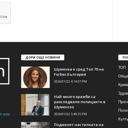
ДОРИ ОЩЕ НОВИНИ
ПО
ТОП
Шуменка е сред Топ 70 на
Forbes България
Обще
2026/01/22 4:14:37 PM
Крим
Здра
Най-много кражби са
Прогн
разследвали полицаите в
Шуменско
Поли
m или
2026/01/22 3:49:35 PM
Култ
Подменят настилката на