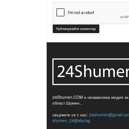
24Shumen.COM е независима медия за
област Шумен...
свържете се с нас:
24shumen@gmail.co
shumen_24@abv.bg