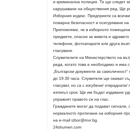
и криминална полиция. Те ще следят за
нарушаване на обществения ред. Ще ре
Изборния кодекс. Предприети са всичк
пожарна безопасност и осигуряване на
Припомняме, че в изборното помещение
предмети, опасни за живота и здравето
телефони, фотоапарати или друга възп
гласуване.
Служителите на Министерството на вът
реда, когато това е необходимо и има 
„Български документи за самоличност“
до 19.30 часа. Служители ще окажат съ
гласуват, но са с изгубени/ откраднати
изтекъл срок. Ще им бъдат издавани уд
упражнят правото си на глас.
Гражданите могат да подават сигнали, 
нормалното протичане на изборния про
на e-mail izbor@mvr.bg.
24shumen.com