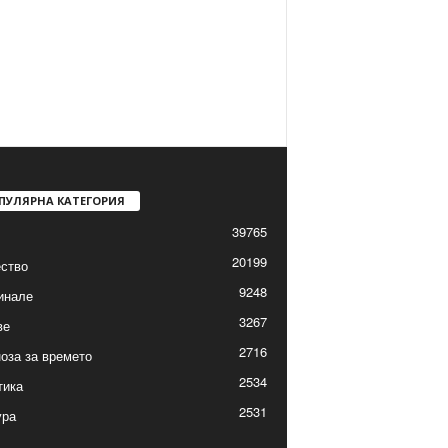
ПУЛЯРНА КАТЕГОРИЯ
39765
20199
ство
9248
инале
3267
ве
2716
оза за времето
2534
тика
2531
ура