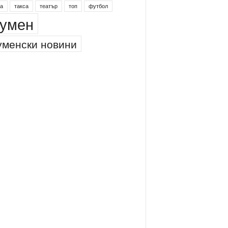
а
такса
театър
топ
футбол
умен
менски новини