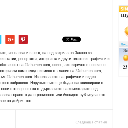
е, използвани в него, са под закрила на Закона за
ки статии, репортажи, интервюта и други текстови, графични и
обственост на 24shumen.com, освен, ако изрично е посочено
 материали само след писмено съгласие на 24shumen.com,
 към 24shumen.com. Използването на графични и видео
трого забранено. Нарушителите ще бъдат санкционирани с
е носи отговорност за съдържанието на коментарите под
апазват правото да ограничават или блокират публикуването
ане на добрия тон.
Следваща статия