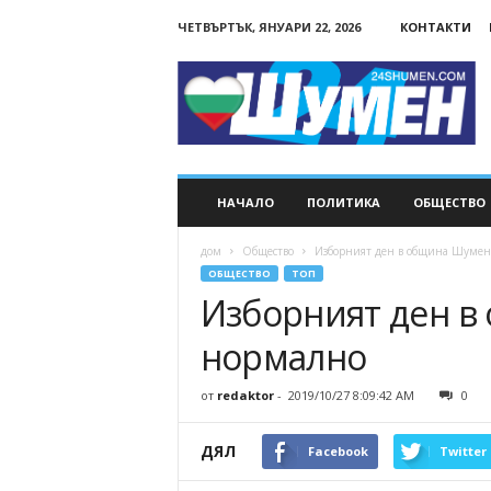
ЧЕТВЪРТЪК, ЯНУАРИ 22, 2026
КОНТАКТИ
24Shumen.COM
НАЧАЛО
ПОЛИТИКА
ОБЩЕСТВО
дом
Общество
Изборният ден в община Шумен
ОБЩЕСТВО
ТОП
Изборният ден в
нормално
от
redaktor
-
2019/10/27 8:09:42 AM
0
ДЯЛ
Facebook
Twitter