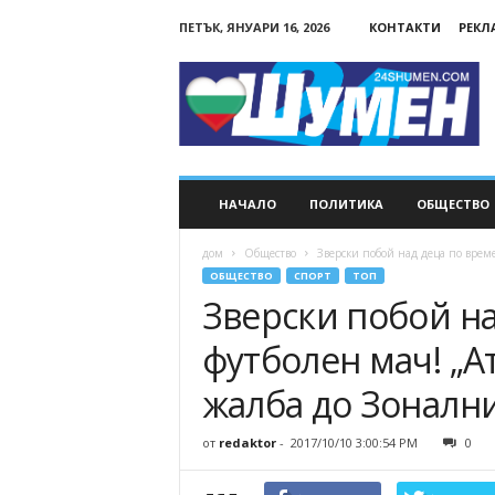
ПЕТЪК, ЯНУАРИ 16, 2026
КОНТАКТИ
РЕКЛ
24Shumen.COM
НАЧАЛО
ПОЛИТИКА
ОБЩЕСТВО
дом
Общество
Зверски побой над деца по време
ОБЩЕСТВО
СПОРТ
ТОП
Зверски побой на
футболен мач! „А
жалба до Зоналн
от
redaktor
-
2017/10/10 3:00:54 PM
0