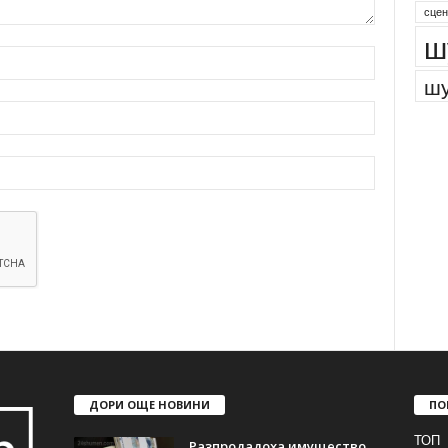
сцен
ш
шу
ДОРИ ОЩЕ НОВИНИ
ПО
ТОП
Разпродадоха имущество