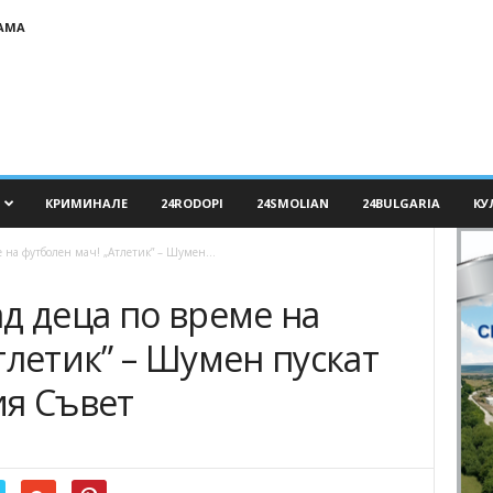
АМА
КРИМИНАЛЕ
24RODOPI
24SMOLIAN
24BULGARIA
КУ
 на футболен мач! „Атлетик” – Шумен...
д деца по време на
тлетик” – Шумен пускат
ия Съвет