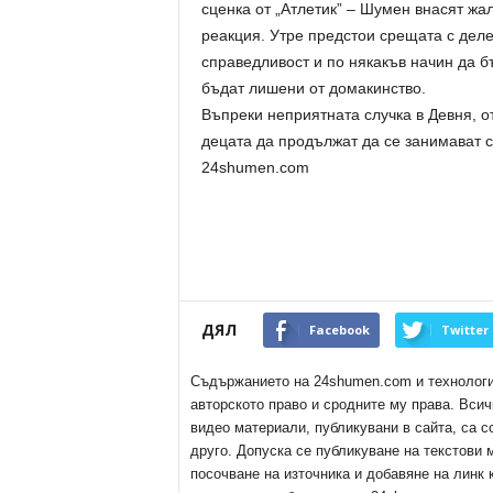
сценка от „Атлетик” – Шумен внасят жа
реакция. Утре предстои срещата с делег
справедливост и по някакъв начин да б
бъдат лишени от домакинство.
Въпреки неприятната случка в Девня, о
децата да продължат да се занимават с
24shumen.com
ДЯЛ
Facebook
Twitter
Съдържанието на 24shumen.com и технологиит
авторското право и сродните му права. Всич
видео материали, публикувани в сайта, са с
друго. Допуска се публикуване на текстови
посочване на източника и добавяне на линк