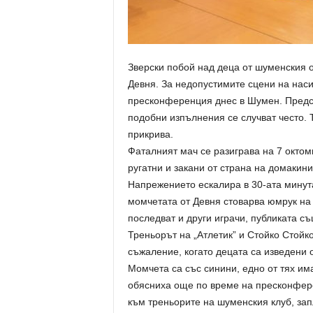
Зверски побой над деца от шуменския о
Девня. За недопустимите сцени на нас
пресконференция днес в Шумен. Предсе
подобни изпълнения се случват често. 
прикрива.
Фаталният мач се разиграва на 7 октом
ругатни и закани от страна на домакин
Напрежението ескалира в 30-ата минута
момчетата от Девня стоварва юмрук на
последват и други играчи, публиката съ
Треньорът на „Атлетик” и Стойко Стойко
съжаление, когато децата са изведени 
Момчета са със синини, едно от тях има
обясниха още по време на пресконфере
към треньорите на шуменския клуб, за