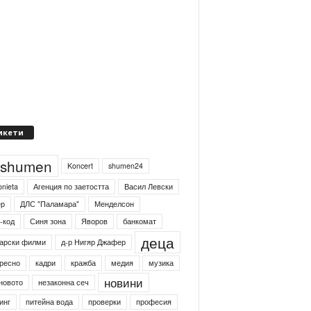
икети
4shumen
Koncert
shumen24
onieta
Агенция по заетостта
Васил Левски
ер
ДЛС "Паламара"
Менделсон
-код
Синя зона
Яворов
банкомат
деца
арски филми
д-р Нигяр Джафер
ресно
кадри
кражба
медия
музика
новини
новото
незаконна сеч
инг
питейна вода
проверки
професия