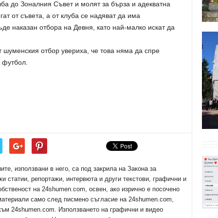
лба до Зоналния Съвет и молят за бърза и адекватна
ат от съвета, а от клуба се надяват да има
ъде наказан отбора на Девня, като най-малко искат да
т шуменския отбор увериха, че това няма да спре
 футбол.
е, използвани в него, са под закрила на Закона за
ки статии, репортажи, интервюта и други текстови, графични и
обственост на 24shumen.com, освен, ако изрично е посочено
 материали само след писмено съгласие на 24shumen.com,
 към 24shumen.com. Използването на графични и видео