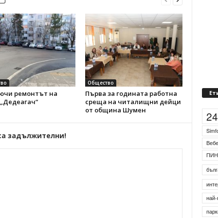
во
Общество
ючи ремонтът на
Първа за годината работна
Ет
 „Дедеагач“
среща на читалищни дейци
от община Шумен
2
Simf
са задължителни!
Веб
ПИН
бълг
инте
най-
парк