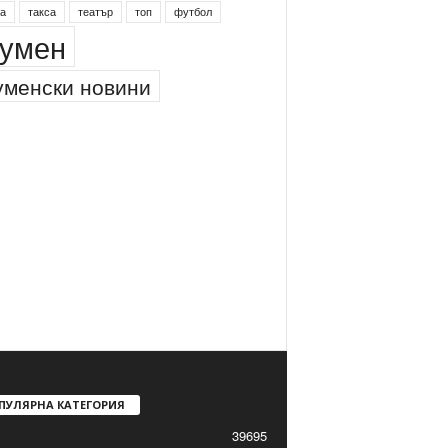
а
такса
театър
топ
футбол
умен
менски новини
ПУЛЯРНА КАТЕГОРИЯ
39695