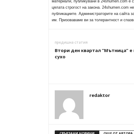
материали, публикувани в 24shumen.com е с
цялата строгост на закона. 24shumen.com н
публикациите. Администраторите на сайта з
им. Призоваваме ви за толерантност и спазв
предишна статия
Втори ден квартал ”Мътница” e 
сухо
redaktor
СВЪРЗАНИ НОВИНИ
ОЩЕ ОТ АВТОРА