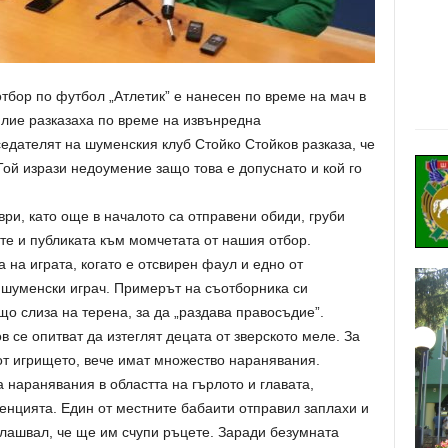
тбор по футбол „Атлетик” е нанесен по време на мач в
илие разказаха по време на извънредна
дателят на шуменския клуб Стойко Стойков разказа, че
Той изрази недоумение защо това е допуснато и кой го
ври, като още в началото са отправени обиди, груби
ите и публиката към момчетата от нашия отбор.
 на играта, когато е отсвирен фаул и едно от
 шуменски играч. Примерът на съотборника си
що слиза на терена, за да „раздава правосъдие”.
в се опитват да изтеглят децата от зверското меле. За
от игрището, вече имат множество наранявания.
 наранявания в областта на гърлото и главата,
нцията. Един от местните бабаити отправил заплахи и
плашвал, че ще им счупи ръцете. Заради безумната