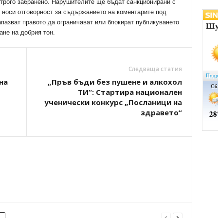
трого забранено. Нарушителите ще бъдат санкционирани с
е носи отговорност за съдържанието на коментарите под
апазват правото да ограничават или блокират публикуването
ане на добрия тон.
Следваща статия
на
„Пръв бъди без пушене и алкохол
ТИ“: Стартира национален
ученически конкурс „Посланици на
здравето“