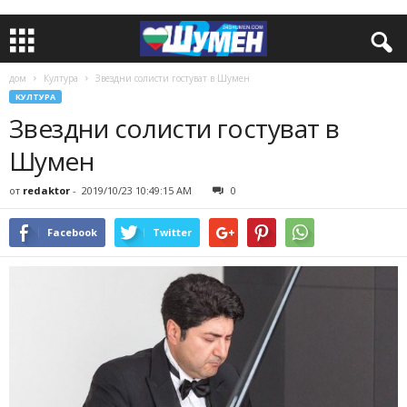
дом
Култура
Звездни солисти гостуват в Шумен
КУЛТУРА
Звездни солисти гостуват в
Шумен
от
redaktor
-
2019/10/23 10:49:15 AM
0
Facebook
Twitter