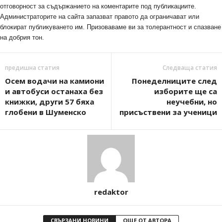
отговорност за съдържанието на коментарите под публикациите.
Администраторите на сайта запазват правото да ограничават или
блокират публикуването им. Призоваваме ви за толерантност и спазване
на добрия тон.
предишна статия
Следваща статия
Осем водачи на камиони
Понеделниците след
и автобуси останаха без
изборите ще са
книжки, други 57 бяха
неучебни, но
глобени в Шуменско
присъствени за ученици
redaktor
СВЪРЗАНИ НОВИНИ
ОЩЕ ОТ АВТОРА