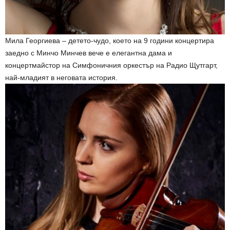
Мила Георгиева – детето-чудо, което на 9 години концертира
заедно с Минчо Минчев вече е елегантна дама и
концертмайстор на Симфоничния оркестър на Радио Щутгарт,
най-младият в неговата история.