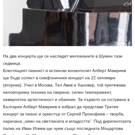
На два концерта ще се насладят меломаните в Шумен тази
седмица.
Блестящият пианист и истински космополит Алберт Мамриев
ще бъде солист в симфоничния концерт на 22 октомври
(вторник). Учил в Москва, Тел Авив и Хановер, той притежава
неповторима техника на свирене, силен темперамент,
невероятна артистичност и обаяние. За първото си гостуване в
България Алберт Мамриев е избрал да представи Третия
концерт за пиано и оркестър от Сергей Прокофиев – творба,
наричана „химн на светлината и младостта“. Под диригентската
палка на Иван Илиев ще чуем също последната Моцартова