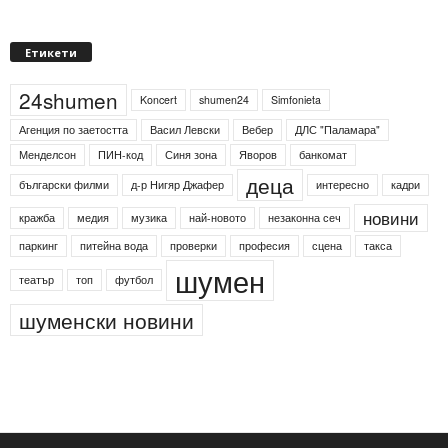
Етикети
24shumen
Koncert
shumen24
Simfonieta
Агенция по заетостта
Васил Левски
Вебер
ДЛС "Паламара"
Менделсон
ПИН-код
Синя зона
Яворов
банкомат
деца
български филми
д-р Нигяр Джафер
интересно
кадри
новини
кражба
медия
музика
най-новото
незаконна сеч
паркинг
питейна вода
проверки
професия
сцена
такса
шумен
театър
топ
футбол
шуменски новини