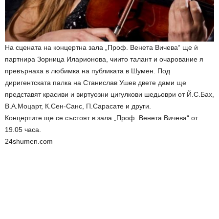
На сцената на концертна зала „Проф. Венета Вичева“ ще ѝ
партнира Зорница Иларионова, чиито талант и очарование я
превърнаха в любимка на публиката в Шумен. Под
диригентската палка на Станислав Ушев двете дами ще
представят красиви и виртуозни цигулкови шедьоври от Й.С.Бах,
В.А.Моцарт, К.Сен-Санс, П.Сарасате и други.
Концертите ще се състоят в зала „Проф. Венета Вичева“ от
19.05 часа.
24shumen.com