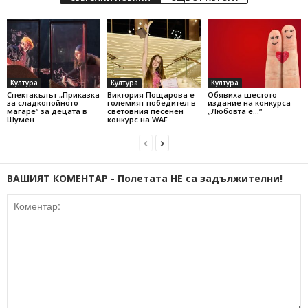
Култура
Култура
Култура
Спектакълът „Приказка
Виктория Пощарова е
Обявиха шестото
за сладкопойното
големият победител в
издание на конкурса
магаре“ за децата в
световния песенен
„Любовта е…“
Шумен
конкурс на WAF
ВАШИЯТ КОМЕНТАР - Полетата НЕ са задължителни!