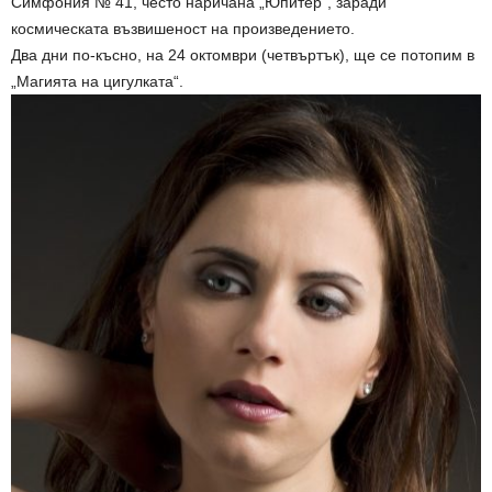
Симфония № 41, често наричана „Юпитер“, заради
космическата възвишеност на произведението.
Два дни по-късно, на 24 октомври (четвъртък), ще се потопим в
„Магията на цигулката“.