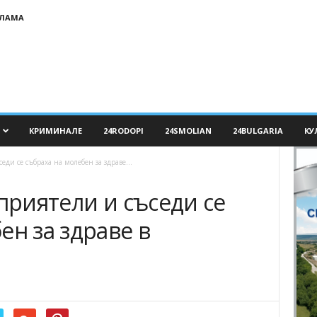
КЛАМА
КРИМИНАЛЕ
24RODOPI
24SMOLIAN
24BULGARIA
КУ
ди се събраха на молебен за здраве...
 приятели и съседи се
ен за здраве в