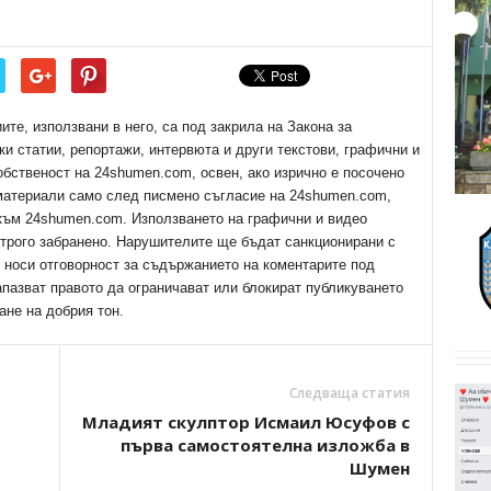
е, използвани в него, са под закрила на Закона за
ки статии, репортажи, интервюта и други текстови, графични и
обственост на 24shumen.com, освен, ако изрично е посочено
 материали само след писмено съгласие на 24shumen.com,
 към 24shumen.com. Използването на графични и видео
трого забранено. Нарушителите ще бъдат санкционирани с
е носи отговорност за съдържанието на коментарите под
апазват правото да ограничават или блокират публикуването
ане на добрия тон.
Следваща статия
Младият скулптор Исмаил Юсуфов с
първа самостоятелна изложба в
Шумен