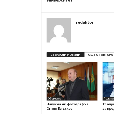
университет
redaktor
СВЪРЗАНИ НОВИНИ
ОЩЕ ОТ АВТОРА
Общество
Полити
Напусна ни фотографът
19 апр
Огнян Блъсков
за пре