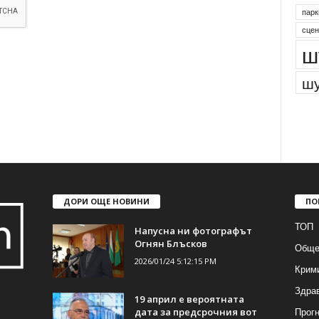
парк
сцен
ш
шу
ДОРИ ОЩЕ НОВИНИ
ПО
ТОП
Напусна ни фотографът
Огнян Блъсков
Обще
2026/01/24 5:12:15 PM
Крим
Здра
19 април е вероятната
Прогн
дата за предсрочния вот