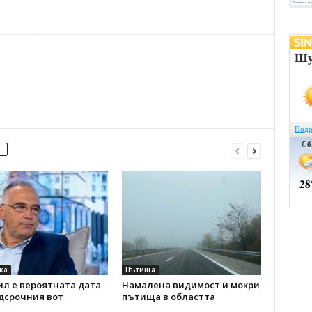
ка
Пътища
ил е вероятната дата
Намалена видимост и мокри
дсрочния вот
пътища в областта