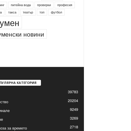
инг
питейна вода
проверки
професия
а
такса
театър
топ
футбол
умен
менски новини
ПУЛЯРНА КАТЕГОРИЯ
39783
20204
ство
9249
инале
3269
ве
2718
оза за времето