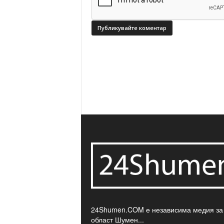
24Shumen.COM е независима медия за
област Шумен...