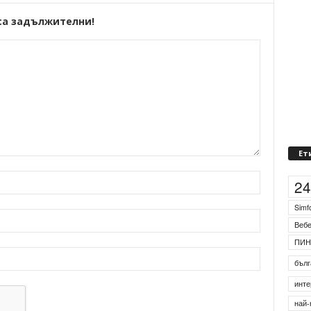
са задължителни!
Ет
2
Simf
Веб
ПИН
бълг
инте
най-