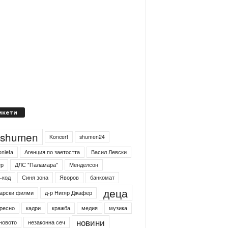
икети
4shumen
Koncert
shumen24
onieta
Агенция по заетостта
Васил Левски
ер
ДЛС "Паламара"
Менделсон
-код
Синя зона
Яворов
банкомат
деца
арски филми
д-р Нигяр Джафер
ресно
кадри
кражба
медия
музика
новини
новото
незаконна сеч