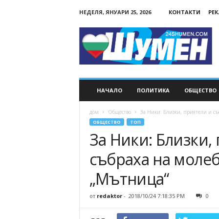
НЕДЕЛЯ, ЯНУАРИ 25, 2026
КОНТАКТИ
РЕ
24Shumen.COM
НАЧАЛО
ПОЛИТИКА
ОБЩЕСТВО
дом
Общество
За Ники: Близки, приятели и съсе
ОБЩЕСТВО
ТОП
За Ники: Близки,
събраха на молеб
„Мътница“
от
redaktor
-
2018/10/24 7:18:35 PM
0