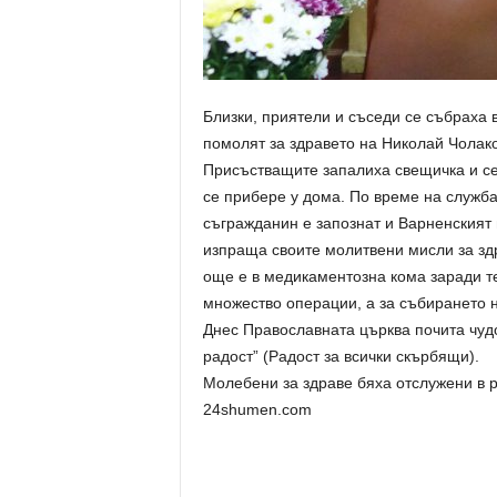
Близки, приятели и съседи се събраха в
помолят за здравето на Николай Чолак
Присъстващите запалиха свещичка и се
се прибере у дома. По време на служба
съгражданин е запознат и Варненският
изпраща своите молитвени мисли за зд
още е в медикаментозна кома заради те
множество операции, а за събирането 
Днес Православната църква почита чуд
радост” (Радост за всички скърбящи).
Молебени за здраве бяха отслужени в р
24shumen.com