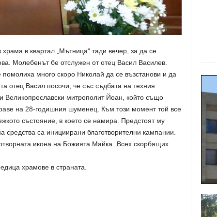
 храма в квартал „Мътница“ тади вечер, за да се
ова. Молебенът бе отслужен от отец Васил Василев.
 помолиха много скоро Николай да се възстанови и да
та отец Васил посочи, че със съдбата на техния
 и Великопреславски митрополит Йоан, който също
раве на 28-годишния шуменец. Към този момент той все
жкото състояние, в което се намира. Предстоят му
на средства са инициирани благотворителни кампании.
отворната икона на Божията Майка „Всех скорбящих
едица храмове в страната.