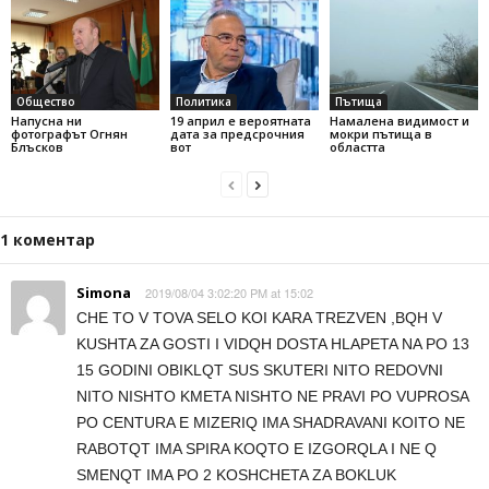
Общество
Политика
Пътища
Напусна ни
19 април е вероятната
Намалена видимост и
фотографът Огнян
дата за предсрочния
мокри пътища в
Блъсков
вот
областта
1 коментар
Simona
2019/08/04 3:02:20 PM at 15:02
CHE TO V TOVA SELO KOI KARA TREZVEN ,BQH V
KUSHTA ZA GOSTI I VIDQH DOSTA HLAPETA NA PO 13
15 GODINI OBIKLQT SUS SKUTERI NITO REDOVNI
NITO NISHTO KMETA NISHTO NE PRAVI PO VUPROSA
PO CENTURA E MIZERIQ IMA SHADRAVANI KOITO NE
RABOTQT IMA SPIRA KOQTO E IZGORQLA I NE Q
SMENQT IMA PO 2 KOSHCHETA ZA BOKLUK