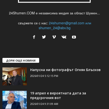
24Shumen.COM е независима медия за област Шумен...
свържете се с нас:
24shumen@gmail.com или
shumen_24@abv.bg
ДОРИ ОЩЕ НОВИНИ
Напусна ни фотографът Огнян Блъсков
2026/01/24 5:12:15 PM
19 април е вероятната дата за
предсрочния вот
2026/01/24 9:31:09 AM