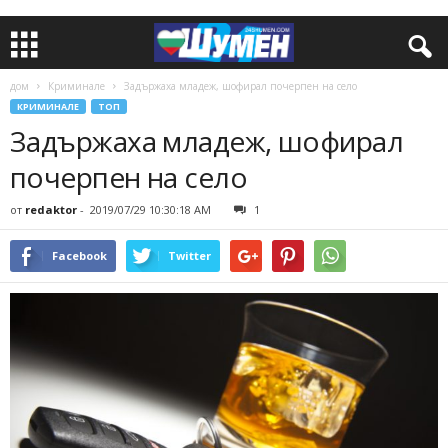
дом
Криминале
Задържаха младеж, шофирал почерпен на село
КРИМИНАЛЕ
ТОП
Задържаха младеж, шофирал
почерпен на село
от
redaktor
-
2019/07/29 10:30:18 AM
1
Facebook
Twitter