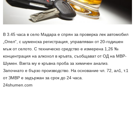
В 3.45 часа в село Мадара е спрян за проверка лек автомобил
„Опел“, с шуменска регистрация, управляван от 20-годишен
мъж от селото. С техническо средство е измерена 1,26 ‰
концентрация на алкохол в кръвта, съобщават от ОД на МВР-
Шумен. Взета му е кръвна проба за химичен анализ.
Започнато е бързо производство. На основание чл. 72, ал1, т.1
от ЗМВР е задържан за срок до 24 часа.
24shumen.com