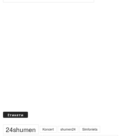
Етикети
24shumen
Koncert
shumen24
Simfonieta