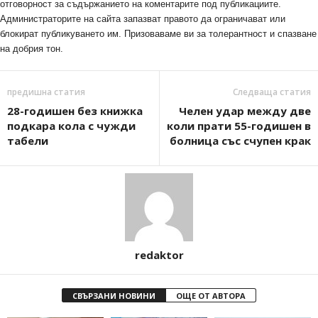
отговорност за съдържанието на коментарите под публикациите.
Администраторите на сайта запазват правото да ограничават или
блокират публикуването им. Призоваваме ви за толерантност и спазване
на добрия тон.
предишна статия
Следваща статия
28-годишен без книжка
Челен удар между две
подкара кола с чужди
коли прати 55-годишен в
табели
болница със счупен крак
redaktor
СВЪРЗАНИ НОВИНИ
ОЩЕ ОТ АВТОРА