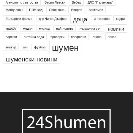
Агенция по заетостта
Васил Левски
Вебер
ДЛС "Паламара"
Менделсон
ПИН-код
Синя зона
Яворов
банкомат
деца
български филми
д-р Нигяр Джафер
интересно
кадри
новини
кражба
медия
музика
най-новото
незаконна сеч
паркинг
питейна вода
проверки
професия
сцена
такса
шумен
театър
топ
футбол
шуменски новини