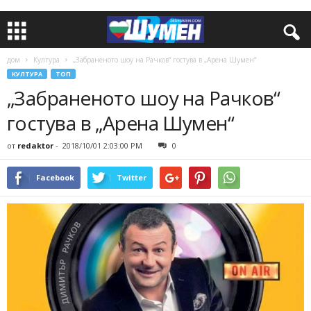
дом
Култура
„Забраненото шоу на Рачков“ гостува в „Арена Шумен“
КУЛТУРА
ТОП
„Забраненото шоу на Рачков“
гостува в „Арена Шумен“
от
redaktor
-
2018/10/01 2:03:00 PM
0
Facebook
Twitter