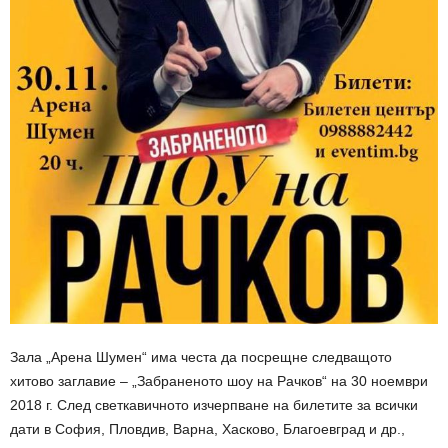
Зала „Арена Шумен“ има честа да посрещне следващото
хитово заглавие – „Забраненото шоу на Рачков“ на 30 ноември
2018 г. След светкавичното изчерпване на билетите за всички
дати в София, Пловдив, Варна, Хасково, Благоевград и др.,