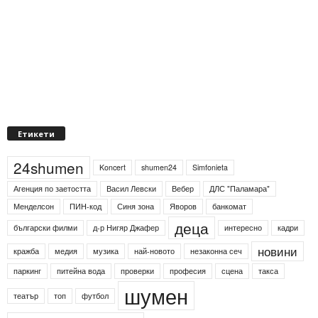
Етикети
24shumen
Koncert
shumen24
Simfonieta
Агенция по заетостта
Васил Левски
Вебер
ДЛС "Паламара"
Менделсон
ПИН-код
Синя зона
Яворов
банкомат
деца
български филми
д-р Нигяр Джафер
интересно
кадри
новини
кражба
медия
музика
най-новото
незаконна сеч
паркинг
питейна вода
проверки
професия
сцена
такса
шумен
театър
топ
футбол