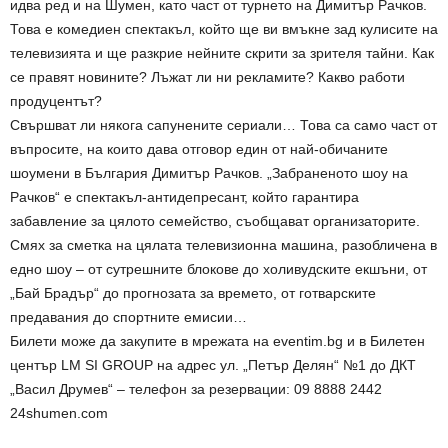
идва ред и на Шумен, като част от турнето на Димитър Рачков.
Това е комедиен спектакъл, който ще ви вмъкне зад кулисите на
телевизията и ще разкрие нейните скрити за зрителя тайни. Как
се правят новините? Лъжат ли ни рекламите? Какво работи
продуцентът?
Свършват ли някога сапунените сериали… Това са само част от
въпросите, на които дава отговор един от най-обичаните
шоумени в България Димитър Рачков. „Забраненото шоу на
Рачков“ е спектакъл-антидепресант, който гарантира
забавление за цялото семейство, съобщават организаторите.
Смях за сметка на цялата телевизионна машина, разобличена в
едно шоу – от сутрешните блокове до холивудските екшъни, от
„Бай Брадър“ до прогнозата за времето, от готварските
предавания до спортните емисии…
Билети може да закупите в мрежата на eventim.bg и в Билетен
център LM SI GROUP на адрес ул. „Петър Делян“ №1 до ДКТ
„Васил Друмев“ – телефон за резервации: 09 8888 2442
24shumen.com