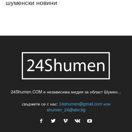
шуменски новини
24Shumen.COM е независима медия за област Шумен...
свържете се с нас:
24shumen@gmail.com или
shumen_24@abv.bg