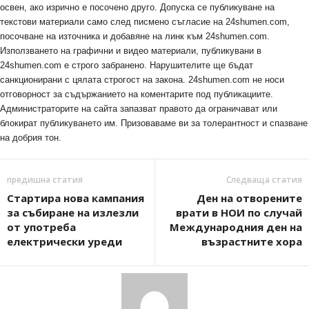
освен, ако изрично е посочено друго. Допуска се публикуване на
текстови материали само след писмено съгласие на 24shumen.com,
посочване на източника и добавяне на линк към 24shumen.com.
Използването на графични и видео материали, публикувани в
24shumen.com е строго забранено. Нарушителите ще бъдат
санкционирани с цялата строгост на закона. 24shumen.com не носи
отговорност за съдържанието на коментарите под публикациите.
Администраторите на сайта запазват правото да ограничават или
блокират публикуването им. Призоваваме ви за толерантност и спазване
на добрия тон.
предишна статия
Следваща статия
Стартира нова кампания
Ден на отворените
за събиране на излезли
врати в НОИ по случай
от употреба
Международния ден на
електрически уреди
възрастните хора