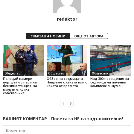
redaktor
СВЪРЗАНИ НОВИНИ
ОЩЕ ОТ АВТОРА
Общество
Общество
Общество
Полицай намери
ОбЗор на седмицата:
Над 300 посещения за
портфейл с пари на
Навреме с каката или с
седмица на плувния
бензиностанция, за
каката от времето
комплекс в Шумен
минути откриха
собственика
ВАШИЯТ КОМЕНТАР - Полетата НЕ са задължителни!