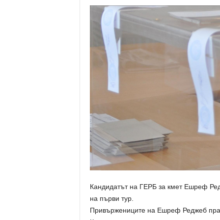
Кандидатът на ГЕРБ за кмет Ешреф Ре
на първи тур.
Привържениците на Ешреф Реджеб праз