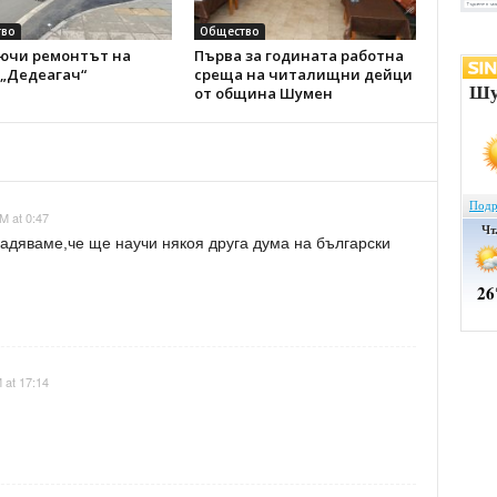
во
Общество
ючи ремонтът на
Първа за годината работна
 „Дедеагач“
среща на читалищни дейци
от община Шумен
M at 0:47
 надяваме,че ще научи някоя друга дума на български
 at 17:14