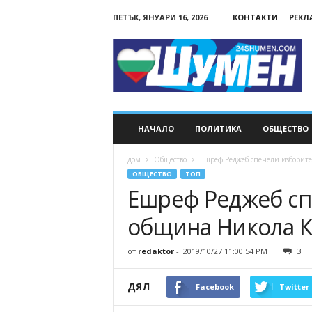
ПЕТЪК, ЯНУАРИ 16, 2026
КОНТАКТИ
РЕКЛ
24Shumen.COM
НАЧАЛО
ПОЛИТИКА
ОБЩЕСТВО
дом
Общество
Ешреф Реджеб спечели изборите
ОБЩЕСТВО
ТОП
Ешреф Реджеб сп
община Никола К
от
redaktor
-
2019/10/27 11:00:54 PM
3
ДЯЛ
Facebook
Twitter