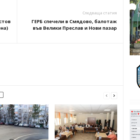
Следваща статия
стов
ГЕРБ спечели в Смядово, балотаж
на)
във Велики Преслав и Нови пазар