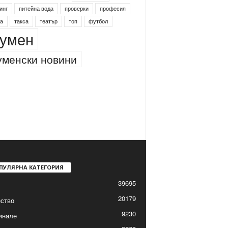
инг
питейна вода
проверки
професия
а
такса
театър
топ
футбол
умен
менски новини
ПУЛЯРНА КАТЕГОРИЯ
39695
20179
ство
9230
инале