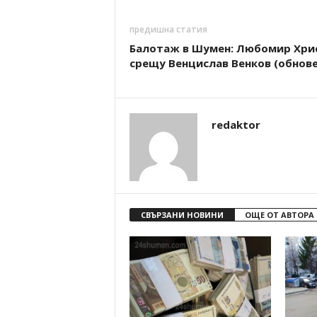
предишна статия
Балотаж в Шумен: Любомир Хри
срещу Венцислав Венков (обнове
redaktor
СВЪРЗАНИ НОВИНИ
ОЩЕ ОТ АВТОРА