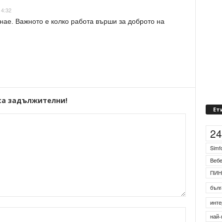
14:32
знае. Важното е колко работа върши за доброто на
са задължителни!
Ет
2
Simf
Веб
ПИН
бълг
инте
най-