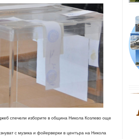
джеб спечели изборите в община Никола Козлево още
нуват с музика и фойерверки в центъра на Никола