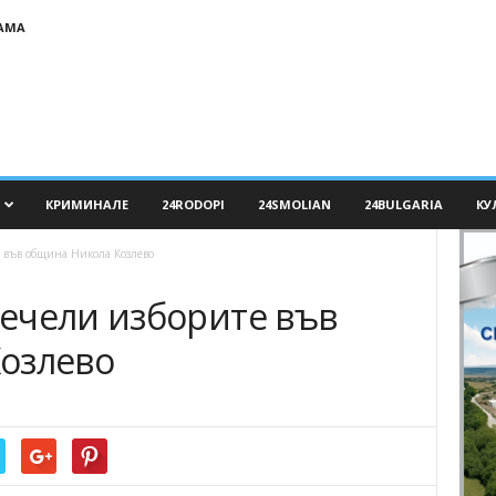
АМА
КРИМИНАЛЕ
24RODOPI
24SMOLIAN
24BULGARIA
КУ
 във община Никола Козлево
ечели изборите във
озлево