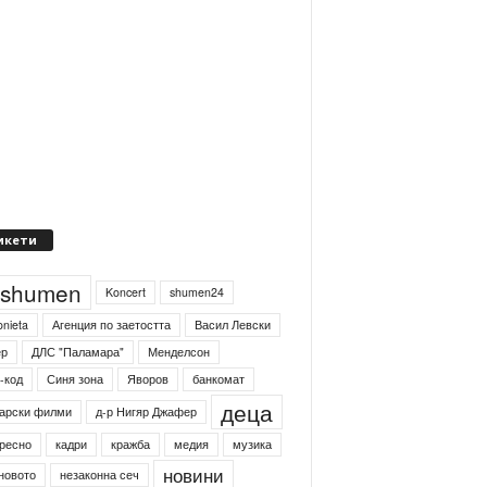
икети
4shumen
Koncert
shumen24
onieta
Агенция по заетостта
Васил Левски
ер
ДЛС "Паламара"
Менделсон
-код
Синя зона
Яворов
банкомат
деца
арски филми
д-р Нигяр Джафер
ресно
кадри
кражба
медия
музика
новини
новото
незаконна сеч