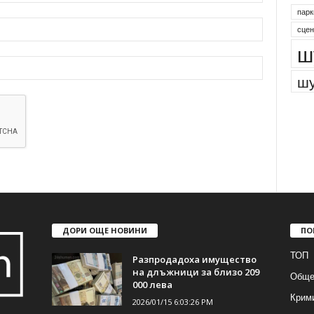
парк
сцен
ш
шу
ДОРИ ОЩЕ НОВИНИ
ПО
ТОП
Разпродадоха имущество
на длъжници за близо 209
Обще
000 лева
Крим
2026/01/15 6:03:26 PM