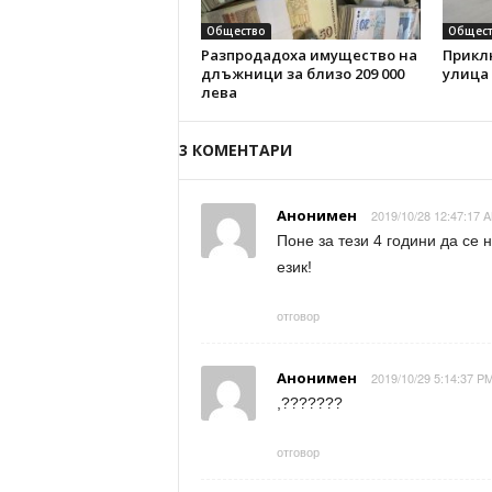
Общество
Общест
Разпродадоха имущество на
Прикл
длъжници за близо 209 000
улица
лева
3 КОМЕНТАРИ
Анонимен
2019/10/28 12:47:17 A
Поне за тези 4 години да се
език!
отговор
Анонимен
2019/10/29 5:14:37 PM
,???????
отговор