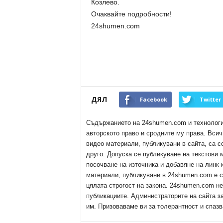
Козлево.
Очаквайте подробности!
24shumen.com
ДЯЛ
Facebook
Twitter
Съдържанието на 24shumen.com и технологиит
авторското право и сродните му права. Всич
видео материали, публикувани в сайта, са с
друго. Допуска се публикуване на текстови
посочване на източника и добавяне на линк
материали, публикувани в 24shumen.com е с
цялата строгост на закона. 24shumen.com н
публикациите. Администраторите на сайта з
им. Призоваваме ви за толерантност и спазв