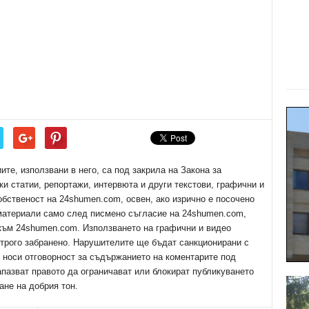
е, използвани в него, са под закрила на Закона за
ки статии, репортажи, интервюта и други текстови, графични и
обственост на 24shumen.com, освен, ако изрично е посочено
 материали само след писмено съгласие на 24shumen.com,
 към 24shumen.com. Използването на графични и видео
трого забранено. Нарушителите ще бъдат санкционирани с
е носи отговорност за съдържанието на коментарите под
апазват правото да ограничават или блокират публикуването
ане на добрия тон.