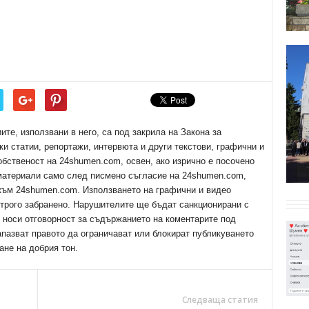
е, използвани в него, са под закрила на Закона за
ки статии, репортажи, интервюта и други текстови, графични и
обственост на 24shumen.com, освен, ако изрично е посочено
 материали само след писмено съгласие на 24shumen.com,
 към 24shumen.com. Използването на графични и видео
трого забранено. Нарушителите ще бъдат санкционирани с
е носи отговорност за съдържанието на коментарите под
апазват правото да ограничават или блокират публикуването
ане на добрия тон.
Следваща статия