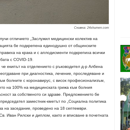
Снимка: 24shumen.com
лучи отличието „Заслужил медицински колектив на
ацията бе подкрепена единодушно от общинските
правиха на крака и с аплодисменти подкрепиха всички
бата с COVID-19.
 че екипът на отделението с ръководител д-р Албена
еотдаване при диагностика, лечение, проследяване и
ъм болните с коронавирус, с висок професионализъм,
ето на 100% на медицинската грижа към болния
сност за собственото си здраве. Предложението бе
 председател заместник-кметът по „Социална политика
а на заседание, проведено на 18 септември.
Св. Иван Рилски и диплом, както и вписване в почетната