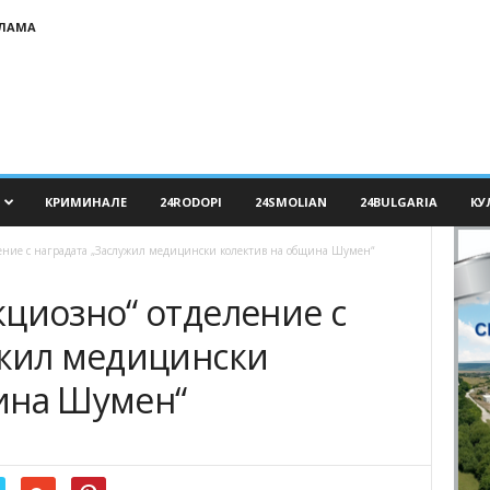
КЛАМА
КРИМИНАЛЕ
24RODOPI
24SMOLIAN
24BULGARIA
КУ
ение с наградата „Заслужил медицински колектив на община Шумен“
кциозно“ отделение с
ужил медицински
ина Шумен“