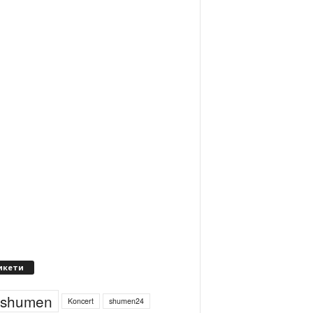
икети
4shumen
Koncert
shumen24