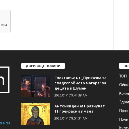
ДОРИ ОЩЕ НОВИНИ
ПО
ТОП
Спектакълът „Приказка за
сладкопойното магаре“ за
Обще
децата в Шумен
Крим
2026/01/17 9:44:38 AM
Здра
Антоновден е! Празнуват
Прогн
11 прекрасни имена
2026/01/17 8:54:31 AM
Поли
m или
Култ