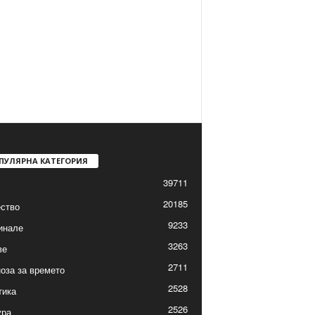
ПУЛЯРНА КАТЕГОРИЯ
39711
20185
ство
9233
инале
3263
ве
2711
оза за времето
2528
тика
2526
ура