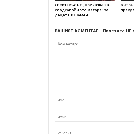
Спектакълът „Приказка за
Антоно
сладкопойното магаре“ за
прекр
децата в Шумен
ВАШИЯТ КОМЕНТАР - Полетата НЕ 