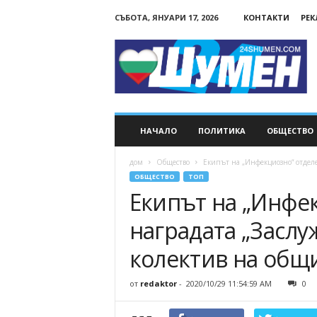
СЪБОТА, ЯНУАРИ 17, 2026
КОНТАКТИ
РЕ
24Shumen.COM
НАЧАЛО
ПОЛИТИКА
ОБЩЕСТВО
дом
Общество
Екипът на „Инфекциозно“ отдел
ОБЩЕСТВО
ТОП
Екипът на „Инфе
наградата „Засл
колектив на общ
от
redaktor
-
2020/10/29 11:54:59 AM
0