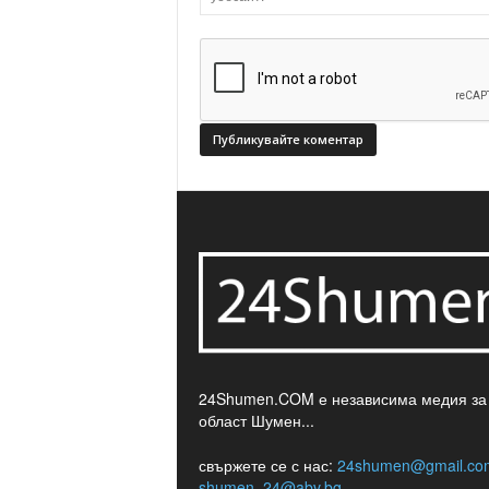
24Shumen.COM е независима медия за
област Шумен...
свържете се с нас:
24shumen@gmail.co
shumen_24@abv.bg