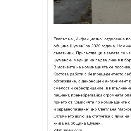
Екипът на „Инфекциозно“ отделение по
община Шумен“ за 2020 година. Номин
съветници. Присъстващи в залата се из
шуменски медици на първа линия в бор
В мотивите на номинацията се посочва,
Костова работи с безпрецедентното себ
обгрижване, с денонощен ангажимент к
смелост и себеотрицание, в изпълнени
пациент, пренебрегвайки огромната опа
прието от Комисията по номинациите с
и здравеопазване” д-р Светлана Марков
Отличието включва статуетка с лика на 
книга на община Шумен.
24shumen.com