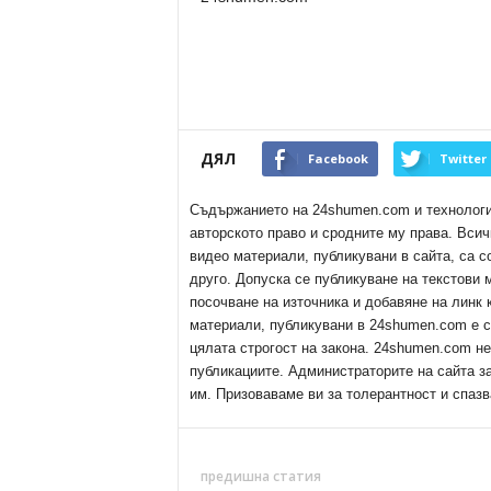
ДЯЛ
Facebook
Twitter
Съдържанието на 24shumen.com и технологиит
авторското право и сродните му права. Всич
видео материали, публикувани в сайта, са с
друго. Допуска се публикуване на текстови
посочване на източника и добавяне на линк
материали, публикувани в 24shumen.com е с
цялата строгост на закона. 24shumen.com н
публикациите. Администраторите на сайта з
им. Призоваваме ви за толерантност и спазв
предишна статия