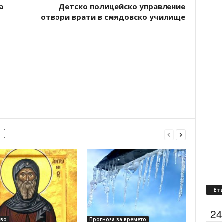
а
Детско полицейско управление
отвори врати в смядовско училище
Ет
2
во
Прогноза за времето