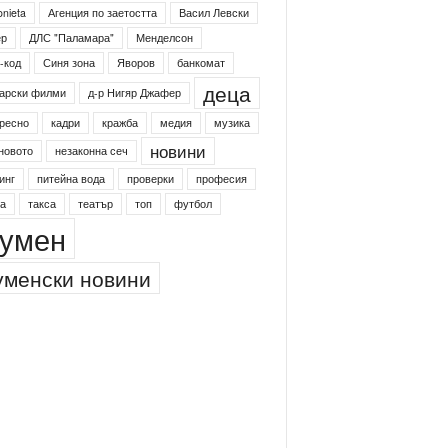
onieta
Агенция по заетостта
Васил Левски
ер
ДЛС "Паламара"
Менделсон
-код
Синя зона
Яворов
банкомат
деца
арски филми
д-р Нигяр Джафер
ресно
кадри
кражба
медия
музика
новини
новото
незаконна сеч
инг
питейна вода
проверки
професия
а
такса
театър
топ
футбол
умен
менски новини