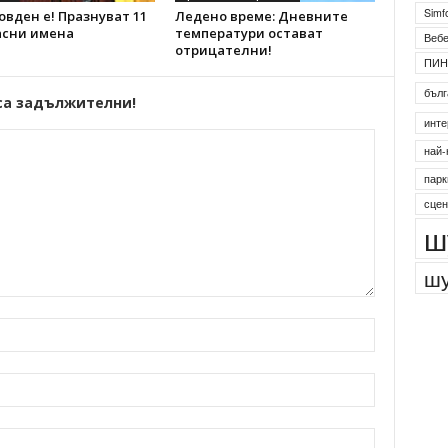
Simf
вден е! Празнуват 11
Ледено време: Дневните
асни имена
температури остават
Веб
отрицателни!
ПИН
бълг
са задължителни!
инте
най-
парк
сцен
ш
шу