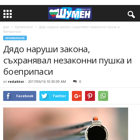
дом
Криминале
Дядо наруши закона, съхранявал незаконни пушка и
боеприпаси
КРИМИНАЛЕ
Дядо наруши закона,
съхранявал незаконни пушка и
боеприпаси
от
redaktor
-
2017/06/16 10:30:09 AM
0
Facebook
Twitter