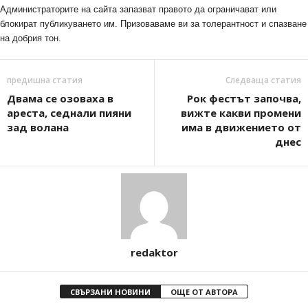
Администраторите на сайта запазват правото да ограничават или
блокират публикуването им. Призоваваме ви за толерантност и спазване
на добрия тон.
предишна статия
Следваща статия
Двама се озоваха в
Рок фестът започва,
ареста, седнали пияни
вижте какви промени
зад волана
има в движението от
днес
redaktor
СВЪРЗАНИ НОВИНИ
ОЩЕ ОТ АВТОРА