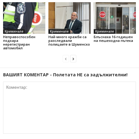
Криминале
Криминале
Криминале
Неправоспособен
Най-много кражби са
Блъснаха 16-годишен
подкара
разследвали
на пешеходна пътека
нерегистриран
полицаите в Шуменско
автомобил
ВАШИЯТ КОМЕНТАР - Полетата НЕ са задължителни!