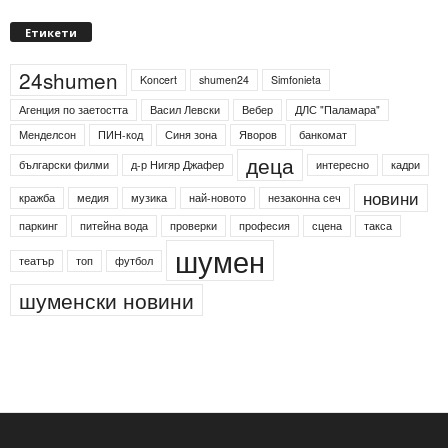
Етикети
24shumen
Koncert
shumen24
Simfonieta
Агенция по заетостта
Васил Левски
Вебер
ДЛС "Паламара"
Менделсон
ПИН-код
Синя зона
Яворов
банкомат
деца
български филми
д-р Нигяр Джафер
интересно
кадри
новини
кражба
медия
музика
най-новото
незаконна сеч
паркинг
питейна вода
проверки
професия
сцена
такса
шумен
театър
топ
футбол
шуменски новини