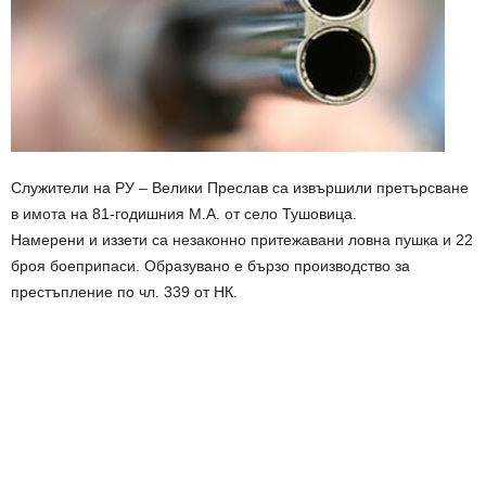
Служители на РУ – Велики Преслав са извършили претърсване
в имота на 81-годишния М.А. от село Тушовица.
Намерени и иззети са незаконно притежавани ловна пушка и 22
броя боеприпаси. Образувано е бързо производство за
престъпление по чл. 339 от НК.