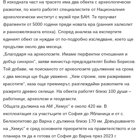
В изходната част на трасето има два обекта с археологически
разкопки, по които работят специалистите от Националния
археологически институт с музей при БАН. Те проучват
фрагменти от 5000 години преди новата ера (ранния халколит
и ранножелязната епоха). Според анализа на експертите
единият обект се нуждае от по-подробно изследване, което ще
продължи около два месеца.
„Благодаря на археолозите. Имаме перфектни отношения и
добър синхрон“, заяви министър-председателят Бойко Борисов.
Той добави, че поисканото от археолозите удължение на срока
с два месеца ще бъде уважено. „Хем строим, хем разкриваме
красотите“, каза още премиерът, разглеждайки разкопките на
разкрито древно селище. На обекта работят близо 100 души –
работници, археолози и геодезисти.
Общата дължина на АМ „Хемус“ е около 420 км. В
експлоатация са участъците от София до Ябланица и от с.
Белокопитово до Варна с дължина близо 170 км. Довършването
на „Хемус“ е сред основните приоритети на правителството и се
планира тя да е готова от София до Варна през 2023 г.