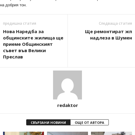
на добрия тон.
предишна статия
Следваща статия
Нова Наредба за
Ще ремонтират жп
общинските жилища ще
надлеза в Шумен
приеме Общинският
съвет във Велики
Преслав
redaktor
СВЪРЗАНИ НОВИНИ
ОЩЕ ОТ АВТОРА