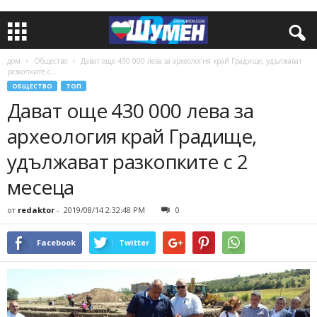
дом
Общество
Дават още 430 000 лева за археология край Градище, удължават
разкопките с...
ОБЩЕСТВО
ТОП
Дават още 430 000 лева за
археология край Градище,
удължават разкопките с 2
месеца
от
redaktor
-
2019/08/14 2:32:48 PM
0
Facebook
Twitter