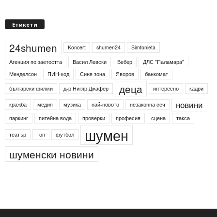
Етикети
24shumen
Koncert
shumen24
Simfonieta
Агенция по заетостта
Васил Левски
Вебер
ДЛС "Паламара"
Менделсон
ПИН-код
Синя зона
Яворов
банкомат
деца
български филми
д-р Нигяр Джафер
интересно
кадри
новини
кражба
медия
музика
най-новото
незаконна сеч
паркинг
питейна вода
проверки
професия
сцена
такса
шумен
театър
топ
футбол
шуменски новини