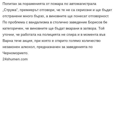
Попитан за пораженията от пожара по автомагистрала
„Струма“, премиерът отговори, че те не са сериозни и ще бъдат
отстранени много бързо, а виновните ще понесат отговорност.
По проблема с вандализма в столично заведение Борисов бе
категоричен, че виновните ще бъдат вкарани в затвора. Той
уточни, че работата на полицията не спира и в момента във
Варна тече акция, при която е открито голямо количество
незаконен алкохол, предназначен за заведенията по
Черноморието.
24shumen.com