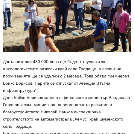
Допълнителни 430 000 лева ще бъдат отпуснати за
археологическите разкопки край село Градище, а срокът на
проучванията ще се удължи с 2 месеца. Това обяви премиерът
Бойко Борисов. Парите се отпускат от Агенция „Пътна
инфраструктура“.
Днес Бойко Борисов заедно с финансовия министър Владислав
Горанов и зам.-министъра на регионалното развитие и
благоустройството Николай Нанков инспектираха
строителството на автомагистрала „Хемус“ край шуменското
село Градище.
Борисов и министрите разгледаха археологическите разкопки.