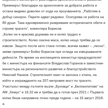
Премиерът благодари на археолозите за добрата работа и
остана видимо доволен от хода на проучванията. „Работим в
добър синхрон. Парите идват редовно. Осигурява се работа на
80 души. Така едновременно разкриваме историческите обети и
строим трасето“, коментира Борисов.
„Колко ни е красива държава ни и колко трудно е
строителството. Колко скална маса, колко нещо трябва да се
извози. Защото после като стане готово, всички казват – „лесно“,
заяви премиерът Бойко Борисов при огледа на извършваните
дейности. По време на инспекцията министър-председателят
бе с министъра на финансите Владислав Горанов и заместник-
министъра на регионалното развитие и благоустройството
Николай Нанков. Строителният екип ги запозна с етапа, на
който е изграждането на 207-метровия мост по трасето.
Участъкът между пътните възли „Буховци“ и „Белокопитово“ на
АМ „Хемус“ е 16,32 км и трябва да е готов през 2021 г. Първата
копка беше направена точно преди година – на 16 август 2018-
а.