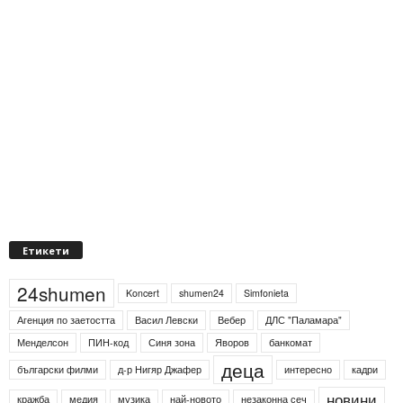
Етикети
24shumen
Koncert
shumen24
Simfonieta
Агенция по заетостта
Васил Левски
Вебер
ДЛС "Паламара"