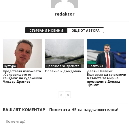
redaktor
СВЪРЗАНИ НОВИНИ
ОЩЕ ОТ АВТОРА
Култура
Прогноза за времето
Политика
Представят изложбата
Облачно и дъждовно
Делян Пеевски:
„Съкровището от
България да се включи
сандъка“ на художника
в Съвета за мир на
Чавдар Драгиев
президента Доналд
Тръмп!
ВАШИЯТ КОМЕНТАР - Полетата НЕ са задължителни!