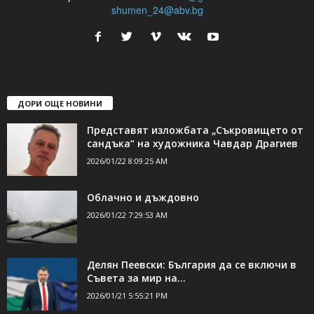
24Shumen.COM е независима медия за област Шумен...
свържете се с нас:
24shumen@gmail.com или
shumen_24@abv.bg
ДОРИ ОЩЕ НОВИНИ
Представят изложбата „Съкровището от
сандъка“ на художника Чавдар Драгиев
2026/01/22 8:09:25 AM
Облачно и дъждовно
2026/01/22 7:29:53 AM