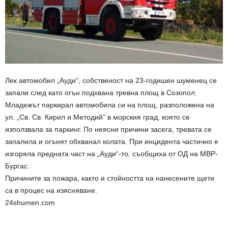
Лек автомобил „Ауди“, собственост на 23-годишен шуменец се
запали след като огън подхвана тревна площ в Созопол.
Младежът паркирал автомобила си на площ, разположена на
ул. „Св. Св. Кирил и Методий“ в морския град, която се
използвала за паркинг. По неясни причини засега, тревата се
запалила и огънят обхванал колата. При инцидента частично е
изгоряла предната част на „Ауди“-то, съобщиха от ОД на МВР-
Бургас.
Причините за пожара, както и стойността на нанесените щети
са в процес на изясняване.
24shumen.com