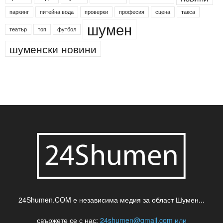
Менделсон
ПИН-код
Синя зона
Яворов
банкомат
деца
български филми
д-р Нигяр Джафер
интересно
кадри
новини
кражба
медия
музика
най-новото
незаконна сеч
паркинг
питейна вода
проверки
професия
сцена
такса
шумен
театър
топ
футбол
шуменски новини