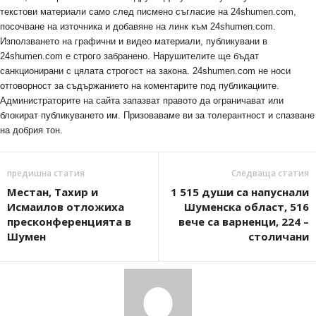
текстови материали само след писмено съгласие на 24shumen.com,
посочване на източника и добавяне на линк към 24shumen.com.
Използването на графични и видео материали, публикувани в
24shumen.com е строго забранено. Нарушителите ще бъдат
санкционирани с цялата строгост на закона. 24shumen.com не носи
отговорност за съдържанието на коментарите под публикациите.
Администраторите на сайта запазват правото да ограничават или
блокират публикуването им. Призоваваме ви за толерантност и спазване
на добрия тон.
предишна статия
Следваща статия
Местан, Тахир и
1 515 души са напуснали
Исмаилов отложиха
Шуменска област, 516
пресконференцията в
вече са варненци, 224 –
Шумен
столичани