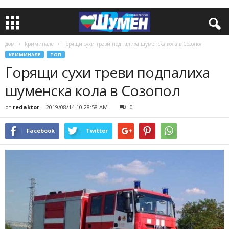
дом
Криминале
Горящи сухи треви подпалиха шуменска кола в Созопол
КРИМИНАЛЕ
ТОП
Горящи сухи треви подпалиха
шуменска кола в Созопол
от
redaktor
-
2019/08/14 10:28:58 AM
0
Facebook
Twitter