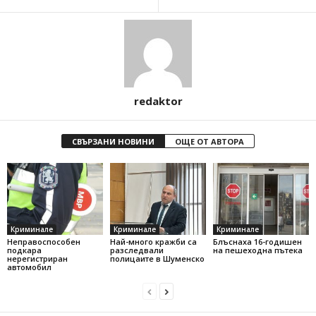
redaktor
СВЪРЗАНИ НОВИНИ
ОЩЕ ОТ АВТОРА
Криминале
Криминале
Криминале
Неправоспособен
Най-много кражби са
Блъснаха 16-годишен
подкара
разследвали
на пешеходна пътека
нерегистриран
полицаите в Шуменско
автомобил