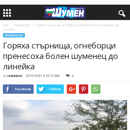
дом
Криминале
Горяха стърнища, огнеборци пренесоха болен шуменец до
линейка
КРИМИНАЛЕ
Горяха стърнища, огнеборци
пренесоха болен шуменец до
линейка
от
redaktor
-
2019/10/01 9:53:13 AM
0
Facebook
Twitter