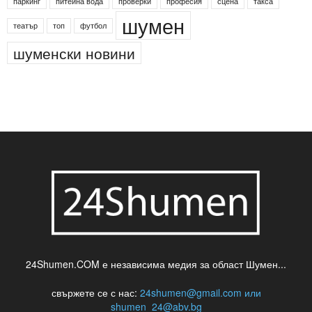
паркинг
питейна вода
проверки
професия
сцена
такса
шумен
театър
топ
футбол
шуменски новини
24Shumen.COM е независима медия за област Шумен...
свържете се с нас:
24shumen@gmail.com или
shumen_24@abv.bg