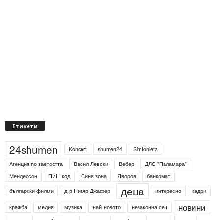
Етикети
24shumen
Koncert
shumen24
Simfonieta
Агенция по заетостта
Васил Левски
Вебер
ДЛС "Паламара"
Менделсон
ПИН-код
Синя зона
Яворов
банкомат
деца
български филми
д-р Нигяр Джафер
интересно
кадри
новини
кражба
медия
музика
най-новото
незаконна сеч