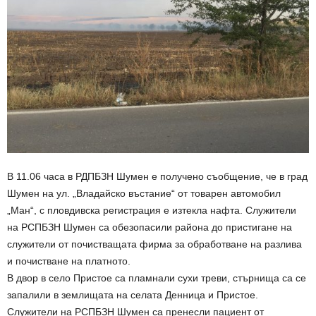
В 11.06 часа в РДПБЗН Шумен е получено съобщение, че в град
Шумен на ул. „Владайско въстание“ от товарен автомобил
„Ман“, с пловдивска регистрация е изтекла нафта. Служители
на РСПБЗН Шумен са обезопасили района до пристигане на
служители от почистващата фирма за обработване на разлива
и почистване на платното.
В двор в село Пристое са пламнали сухи треви, стърнища са се
запалили в землищата на селата Денница и Пристое.
Служители на РСПБЗН Шумен са пренесли пациент от