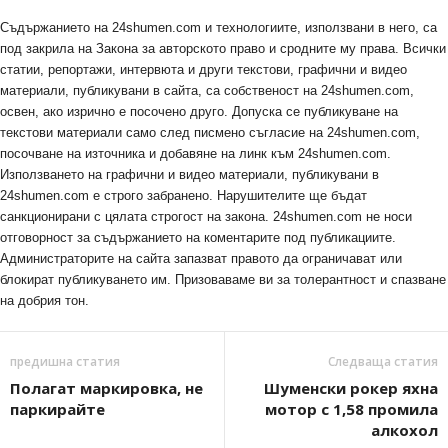
Съдържанието на 24shumen.com и технологиите, използвани в него, са
под закрила на Закона за авторското право и сродните му права. Всички
статии, репортажи, интервюта и други текстови, графични и видео
материали, публикувани в сайта, са собственост на 24shumen.com,
освен, ако изрично е посочено друго. Допуска се публикуване на
текстови материали само след писмено съгласие на 24shumen.com,
посочване на източника и добавяне на линк към 24shumen.com.
Използването на графични и видео материали, публикувани в
24shumen.com е строго забранено. Нарушителите ще бъдат
санкционирани с цялата строгост на закона. 24shumen.com не носи
отговорност за съдържанието на коментарите под публикациите.
Администраторите на сайта запазват правото да ограничават или
блокират публикуването им. Призоваваме ви за толерантност и спазване
на добрия тон.
предишна статия
Следваща статия
Полагат маркировка, не
Шуменски рокер яхна
паркирайте
мотор с 1,58 промила
алкохол