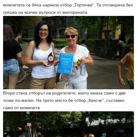
момчетата се бяха нарекли отбор „Тортичка“. Те отговориха без
грешка на всички въпроси от викторината.
Втори стана отборът на родителите, които имаха само с две
точки по-малко. На трето място бе отбор „Кексче“, съставен
само от момичета.