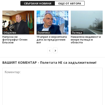
СВЪРЗАНИ НОВИНИ
ОЩЕ ОТ АВТОРА
Общество
Политика
Пътища
Напусна ни
19 април е вероятната
Намалена видимост и
фотографът Огнян
дата за предсрочния
мокри пътища в
Блъсков
вот
областта
ВАШИЯТ КОМЕНТАР - Полетата НЕ са задължителни!