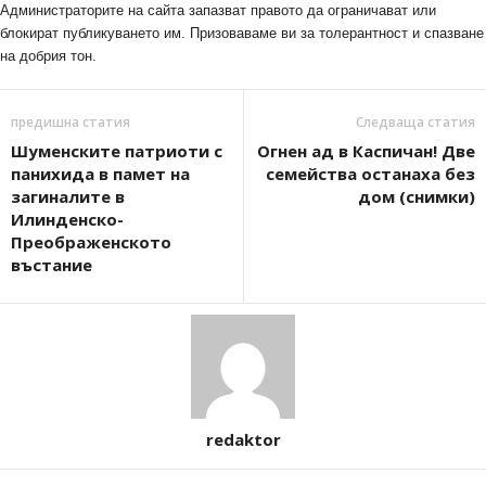
Администраторите на сайта запазват правото да ограничават или
блокират публикуването им. Призоваваме ви за толерантност и спазване
на добрия тон.
предишна статия
Следваща статия
Шуменските патриоти с
Огнен ад в Каспичан! Две
панихида в памет на
семейства останаха без
загиналите в
дом (снимки)
Илинденско-
Преображенското
въстание
redaktor