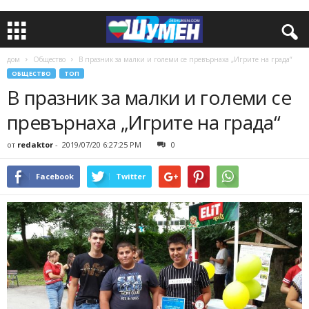
дом
Общество
В празник за малки и големи се превърнаха „Игрите на града“
ОБЩЕСТВО
ТОП
В празник за малки и големи се
превърнаха „Игрите на града“
от
redaktor
-
2019/07/20 6:27:25 PM
0
Facebook
Twitter