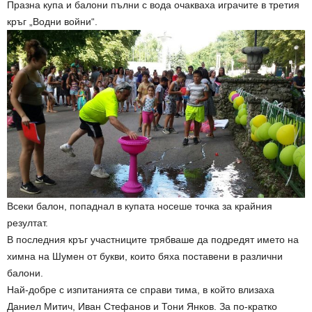
Празна купа и балони пълни с вода очакваха играчите в третия
кръг „Водни войни“.
Всеки балон, попаднал в купата носеше точка за крайния
резултат.
В последния кръг участниците трябваше да подредят името на
химна на Шумен от букви, които бяха поставени в различни
балони.
Най-добре с изпитанията се справи тима, в който влизаха
Даниел Митич, Иван Стефанов и Тони Янков. За по-кратко