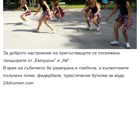
За доброто настроение на присъстващите се погрижиха
танцьорите от „Емоушън“ и „Ай“.
В края на събитието бе разиграна и томбола, а късметлиите
получиха топки, федербали, туристически бутилки за вода.
24shumen.com