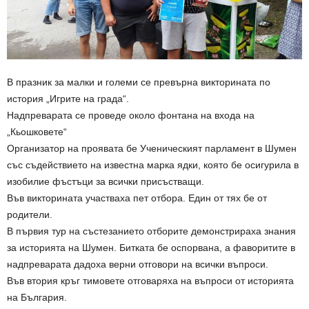
В празник за малки и големи се превърна викторината по
история „Игрите на града“.
Надпреварата се проведе около фонтана на входа на
„Кьошковете“
Организатор на проявата бе Ученическият парламент в Шумен
със съдействието на известна марка ядки, която бе осигурила в
изобилие фъстъци за всички присъстващи.
Във викторината участваха пет отбора. Един от тях бе от
родители.
В първия тур на състезанието отборите демонстрираха знания
за историята на Шумен. Битката бе оспорвана, а фаворитите в
надпреварата дадоха верни отговори на всички въпроси.
Във втория кръг тимовете отговаряха на въпроси от историята
на България.