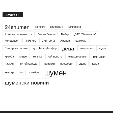
Етикети
24shumen
Koncert
shumen24
Simfonieta
Агенция по заетостта
Васил Левски
Вебер
ДЛС "Паламара"
Менделсон
ПИН-код
Синя зона
Яворов
банкомат
деца
български филми
д-р Нигяр Джафер
интересно
кадри
новини
кражба
медия
музика
най-новото
незаконна сеч
паркинг
питейна вода
проверки
професия
сцена
такса
шумен
театър
топ
футбол
шуменски новини