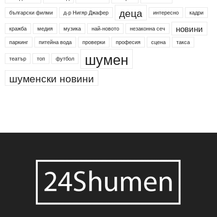
деца
български филми
д-р Нигяр Джафер
интересно
кадри
новини
кражба
медия
музика
най-новото
незаконна сеч
паркинг
питейна вода
проверки
професия
сцена
такса
шумен
театър
топ
футбол
шуменски новини