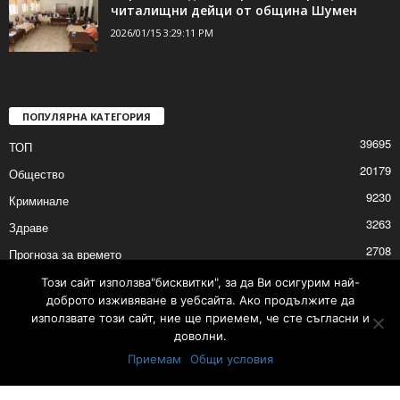
читалищни дейци от община Шумен
2026/01/15 3:29:11 PM
ПОПУЛЯРНА КАТЕГОРИЯ
39695
ТОП
20179
Общество
9230
Криминале
3263
Здраве
2708
Прогноза за времето
2527
Политика
Този сайт използва"бисквитки", за да Ви осигурим най-
доброто изживяване в уебсайта. Ако продължите да
2525
Култура
използвате този сайт, ние ще приемем, че сте съгласни и
доволни.
Приемам
Общи условия
Контакти
Реклама