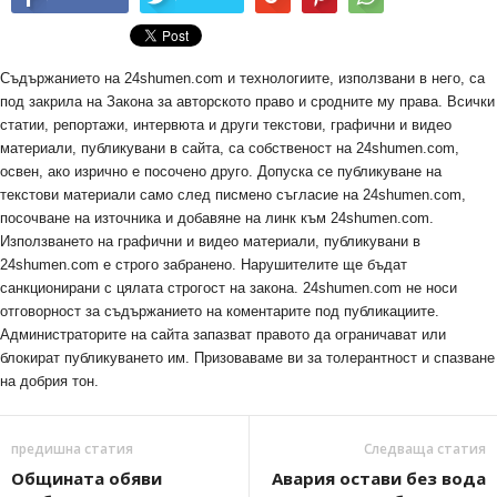
Съдържанието на 24shumen.com и технологиите, използвани в него, са
под закрила на Закона за авторското право и сродните му права. Всички
статии, репортажи, интервюта и други текстови, графични и видео
материали, публикувани в сайта, са собственост на 24shumen.com,
освен, ако изрично е посочено друго. Допуска се публикуване на
текстови материали само след писмено съгласие на 24shumen.com,
посочване на източника и добавяне на линк към 24shumen.com.
Използването на графични и видео материали, публикувани в
24shumen.com е строго забранено. Нарушителите ще бъдат
санкционирани с цялата строгост на закона. 24shumen.com не носи
отговорност за съдържанието на коментарите под публикациите.
Администраторите на сайта запазват правото да ограничават или
блокират публикуването им. Призоваваме ви за толерантност и спазване
на добрия тон.
предишна статия
Следваща статия
Общината обяви
Авария остави без вода