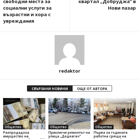
свободни места за
квартал „Добруджа“ в
социални услуги за
Нови пазар
възрастни и хора с
увреждания
redaktor
СВЪРЗАНИ НОВИНИ
ОЩЕ ОТ АВТОРА
Общество
Общество
Общество
Разпродадоха
Приключи ремонтът на
Първа за годината
имущество на
улица „Дедеагач“
работна среща на