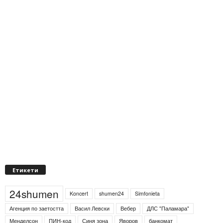
Етикети
24shumen
Koncert
shumen24
Simfonieta
Агенция по заетостта
Васил Левски
Вебер
ДЛС "Паламара"
Менделсон
ПИН-код
Синя зона
Яворов
банкомат