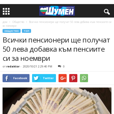
дом
Общество
Всички пенсионери ще получат 50 лева добавка към пенсиите си
за ноември
ОБЩЕСТВО
ТОП
Всички пенсионери ще получат
50 лева добавка към пенсиите
си за ноември
от
redaktor
-
2020/10/21 2:29:40 PM
0
Facebook
Twitter