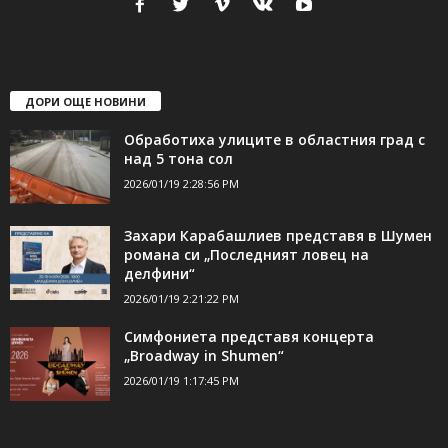
свържете се с нас:
24shumen@gmail.com или
shumen_24@abv.bg
ДОРИ ОЩЕ НОВИНИ
Обработиха улиците в областния град с
над 5 тона сол
2026/01/19 2:28:56 PM
Захари Карабашлиев представя в Шумен
романа си „Последният ловец на
делфини“
2026/01/19 2:21:22 PM
Симфониета представя концерта
„Broadway in Shumen“