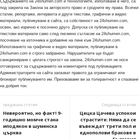
Съдържанието на 24shumen.com и технологиите, използвани в него, са
под закрила на Закона за авторското право и сродните му права. Всички
статии, репортажи, интервюта и други текстови, графични и видео
материали, публикувани в сайта, са собственост на 24shumen.com,
освен, ако изрично е посочено друго. Допуска се публикуване на
текстови материали само след писмено съгласие на 24shumen.com,
посочване на източника и добавяне на линк към 24shumen.com.
Използването на графични и видео материали, публикувани в
24shumen.com е строго забранено. Нарушителите ще бъдат
санкционирани с цялата строгост на закона. 24shumen.com не носи
отговорност за съдържанието на коментарите под публикациите.
Администраторите на сайта запазват правото да ограничават или
блокират публикуването им. Призоваваме ви за толерантност и спазване
на добрия тон.
предишна статия
Следваща статия
Невероятно, но факт! 9-
Цецка Цачева успокои
годишно момче стана
страстите: Няма да се
иподякон в шуменска
въвеждат трети пол и
църква
еднополови бракове в
България