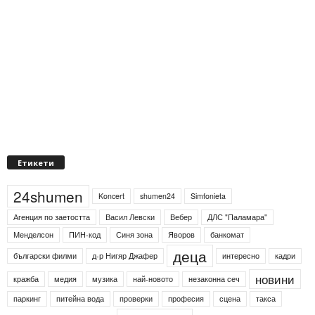
Етикети
24shumen
Koncert
shumen24
Simfonieta
Агенция по заетостта
Васил Левски
Вебер
ДЛС "Паламара"
Менделсон
ПИН-код
Синя зона
Яворов
банкомат