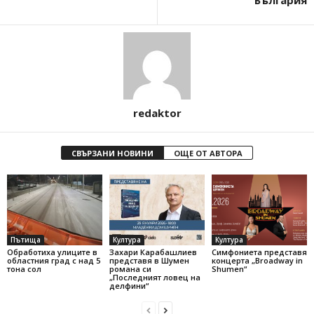
redaktor
СВЪРЗАНИ НОВИНИ
ОЩЕ ОТ АВТОРА
Пътища
Култура
Култура
Обработиха улиците в
Захари Карабашлиев
Симфониета представя
областния град с над 5
представя в Шумен
концерта „Broadway in
тона сол
романа си
Shumen“
„Последният ловец на
делфини“