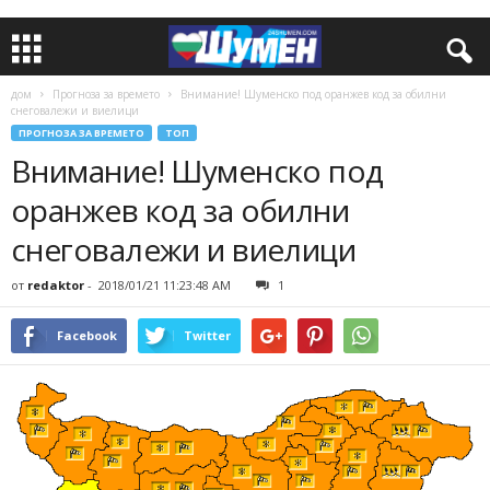
дом
Прогноза за времето
Внимание! Шуменско под оранжев код за обилни
снеговалежи и виелици
ПРОГНОЗА ЗА ВРЕМЕТО
ТОП
Внимание! Шуменско под
оранжев код за обилни
снеговалежи и виелици
от
redaktor
-
2018/01/21 11:23:48 AM
1
Facebook
Twitter