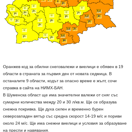
Оранжев код за обилни снеговалежи и виелици е обявен в 19
области в страната за първия ден от новата седмица. В
останалите 9 области, кодът за опасно време е жълт, сочи
справка в сайта на НИМХ-БАН.
В Шуменска област ще има значителни валежи от сняг със
сумарни количества между 20 и 30 л/кв.м. Ще се образува
снежна покривка. Ще духа силен и временно бурен
северозападен вятър със средна скорост 14-19 м/с и пориви
около 24 м/с. Ще има снежни виелици и условия за образуване
на преспи и навявания.