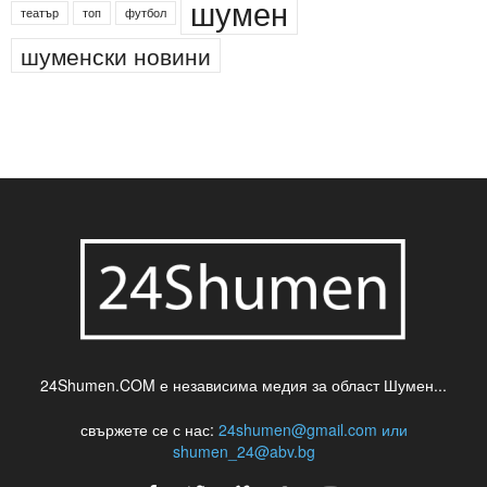
деца
български филми
д-р Нигяр Джафер
интересно
кадри
новини
кражба
медия
музика
най-новото
незаконна сеч
паркинг
питейна вода
проверки
професия
сцена
такса
шумен
театър
топ
футбол
шуменски новини
24Shumen.COM е независима медия за област Шумен...