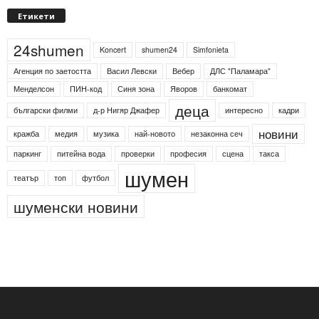
Етикети
24shumen
Koncert
shumen24
Simfonieta
Агенция по заетостта
Васил Левски
Вебер
ДЛС "Паламара"
Менделсон
ПИН-код
Синя зона
Яворов
банкомат
деца
български филми
д-р Нигяр Джафер
интересно
кадри
новини
кражба
медия
музика
най-новото
незаконна сеч
паркинг
питейна вода
проверки
професия
сцена
такса
шумен
театър
топ
футбол
шуменски новини