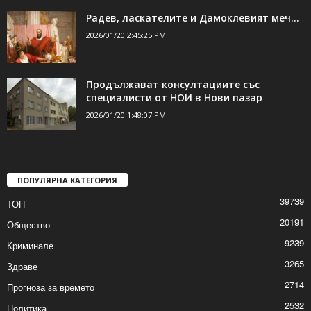
Валежи от дъжд и сняг утре, шофьорите
да тръгват с коли...
2026/01/20 3:37:25 PM
Радев, ласкателите и Дамоклевият меч…
2026/01/20 2:45:25 PM
Продължават консултациите със
специалисти от НОИ в Нови пазар
2026/01/20 1:48:07 PM
ПОПУЛЯРНА КАТЕГОРИЯ
39739
ТОП
20191
Общество
9239
Криминале