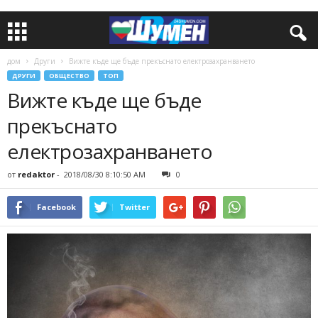
дом
Други
Вижте къде ще бъде прекъснато електрозахранването
ДРУГИ
ОБЩЕСТВО
ТОП
Вижте къде ще бъде
прекъснато
електрозахранването
от
redaktor
-
2018/08/30 8:10:50 AM
0
Facebook
Twitter