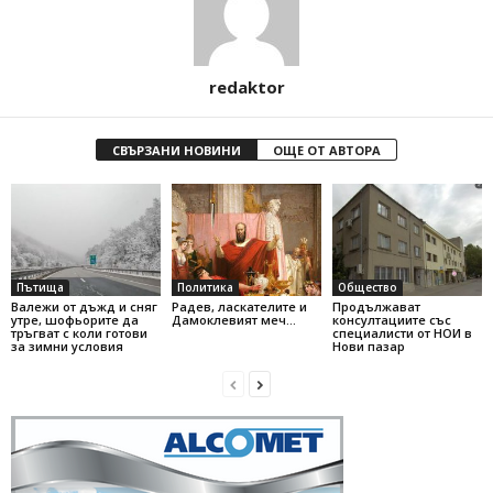
redaktor
СВЪРЗАНИ НОВИНИ
ОЩЕ ОТ АВТОРА
Пътища
Политика
Общество
Валежи от дъжд и сняг
Радев, ласкателите и
Продължават
утре, шофьорите да
Дамоклевият меч…
консултациите със
тръгват с коли готови
специалисти от НОИ в
за зимни условия
Нови пазар