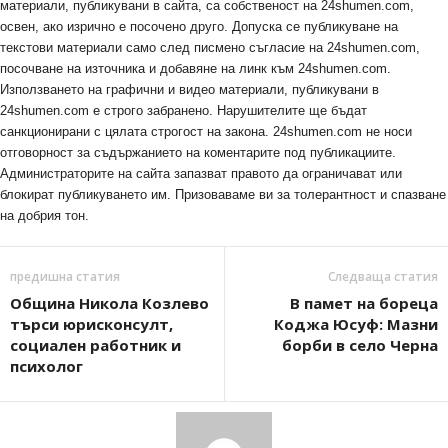
материали, публикувани в сайта, са собственост на 24shumen.com,
освен, ако изрично е посочено друго. Допуска се публикуване на
текстови материали само след писмено съгласие на 24shumen.com,
посочване на източника и добавяне на линк към 24shumen.com.
Използването на графични и видео материали, публикувани в
24shumen.com е строго забранено. Нарушителите ще бъдат
санкционирани с цялата строгост на закона. 24shumen.com не носи
отговорност за съдържанието на коментарите под публикациите.
Администраторите на сайта запазват правото да ограничават или
блокират публикуването им. Призоваваме ви за толерантност и спазване
на добрия тон.
предишна статия
Следваща статия
Община Никола Козлево
В памет на бореца
търси юрисконсулт,
Коджа Юсуф: Мазни
социален работник и
борби в село Черна
психолог