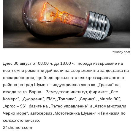
Pixabay.com
Днес 30 август от 08.00 ч. до 18.00 ч., поради извършване на
неотложни ремонтни дейности на съоръженията за доставка на
електроенергия, ще бъде прекъснато електрозахранването в
района на град Шумен – индустриална зона кв. „Тракия“ на
изхода за гр. Варна – Земеделски институт, фирмите: „Лес
Комерс“, „Джордани“, ЕМУ, „Топливо“, „Спринт“, „Милбо 90“,
„Аргос – 96“, базите на „Пътно управление“ и „Автомагистрали
Черно море“, автосервиз „Мототехника Шумен“ и Гимназия по
селско стопанство.
24shumen.com