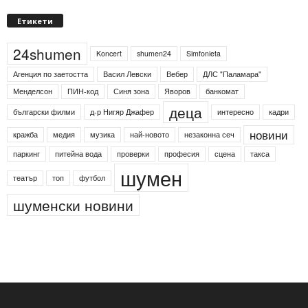
Етикети
24shumen
Koncert
shumen24
Simfonieta
Агенция по заетостта
Васил Левски
Вебер
ДЛС "Паламара"
Менделсон
ПИН-код
Синя зона
Яворов
банкомат
деца
български филми
д-р Нигяр Джафер
интересно
кадри
новини
кражба
медия
музика
най-новото
незаконна сеч
паркинг
питейна вода
проверки
професия
сцена
такса
шумен
театър
топ
футбол
шуменски новини