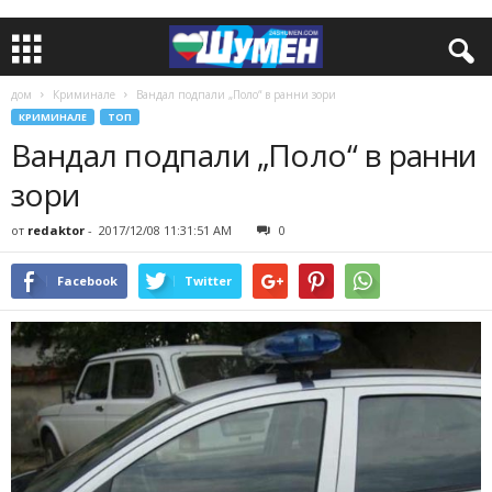
дом
Криминале
Вандал подпали „Поло“ в ранни зори
КРИМИНАЛЕ
ТОП
Вандал подпали „Поло“ в ранни
зори
от
redaktor
-
2017/12/08 11:31:51 AM
0
Facebook
Twitter