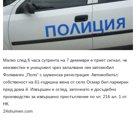
Малко след 6 часа сутринта на 7 декември е приет сигнал, че
неизвестен е унищожил чрез запалване лек автомобил
Фолкваген „Поло“ с шуменска регистрация. Автомобилът,
собственост на 61-годишна жена от село Осмар бил паркиран
пред дома й. Извършен е оглед, започнато е досъдебно
производство за извършено престъпление по чл. 216 ал. 1 от
НК.
24shumen.com