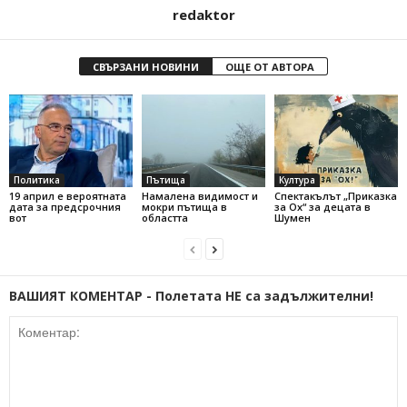
redaktor
СВЪРЗАНИ НОВИНИ
ОЩЕ ОТ АВТОРА
Политика
Пътища
Култура
19 април е вероятната
Намалена видимост и
Спектакълът „Приказка
дата за предсрочния
мокри пътища в
за Ох“ за децата в
вот
областта
Шумен
ВАШИЯТ КОМЕНТАР - Полетата НЕ са задължителни!