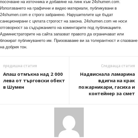
посочване на източника и добавяне на линк към 24shumen.com.
Използването на графични и видео материали, публикувани в
24shumen.com е строго забранено. Нарушителите ще бъдат
санкционирани с цялата строгост на закона. 24shumen.com не носи
отговорност за съдържанието на коментарите под публикациите.
Администраторите на сайта запазват правото да ограничават или
блокират публикуването им. Призоваваме ви за толерантност и спазване
на добрия тон.
предишна статия
Следваща статия
Апаш отмъкна над 2 000
Надвиснала ламарина
лева от търговски обект
вдигна на крак
в Шумен
пожарникари, гасиха и
контейнер за смет