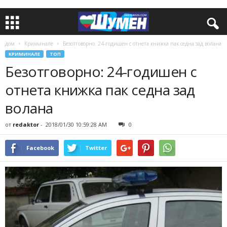
дом
Криминале
Безотговорно: 24-годишен с отнета книжка пак седна зад волана
КРИМИНАЛЕ
ТОП
Безотговорно: 24-годишен с
отнета книжка пак седна зад
волана
от
redaktor
-
2018/01/30 10:59:28 AM
0
Facebook
Twitter