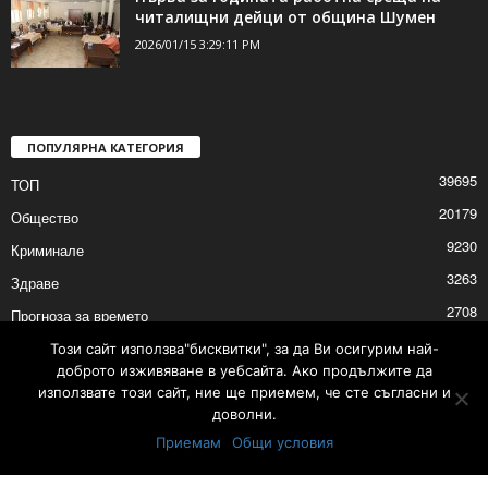
читалищни дейци от община Шумен
2026/01/15 3:29:11 PM
ПОПУЛЯРНА КАТЕГОРИЯ
39695
ТОП
20179
Общество
9230
Криминале
3263
Здраве
2708
Прогноза за времето
2527
Политика
Този сайт използва"бисквитки", за да Ви осигурим най-
доброто изживяване в уебсайта. Ако продължите да
2525
Култура
използвате този сайт, ние ще приемем, че сте съгласни и
доволни.
Приемам
Общи условия
Контакти
Реклама