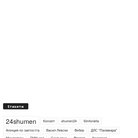
Етикети
24shumen
Koncert
shumen24
Simfonieta
Агенция по заетостта
Васил Левски
Вебер
ДЛС "Паламара"
Менделсон
ПИН-код
Синя зона
Яворов
банкомат