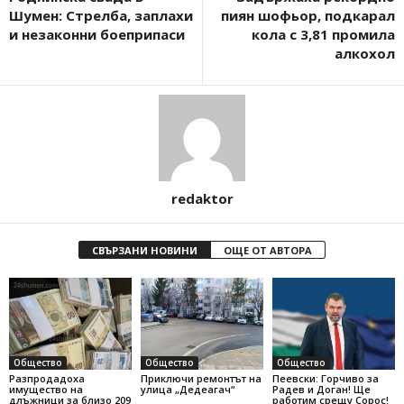
Шумен: Стрелба, заплахи
пиян шофьор, подкарал
и незаконни боеприпаси
кола с 3,81 промила
алкохол
redaktor
СВЪРЗАНИ НОВИНИ
ОЩЕ ОТ АВТОРА
Общество
Общество
Общество
Разпродадоха
Приключи ремонтът на
Пеевски: Горчиво за
имущество на
улица „Дедеагач“
Радев и Доган! Ще
длъжници за близо 209
работим срещу Сорос!