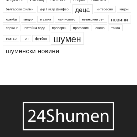
деца
български филми
д-р Нигяр Джафер
интересно
кадри
новини
кражба
медия
музика
най-новото
незаконна сеч
паркинг
питейна вода
проверки
професия
сцена
такса
шумен
театър
топ
футбол
шуменски новини