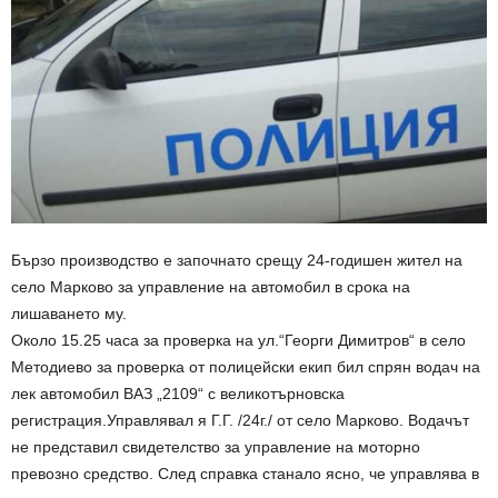
Бързо производство е започнато срещу 24-годишен жител на
село Марково за управление на автомобил в срока на
лишаването му.
Около 15.25 часа за проверка на ул.“Георги Димитров“ в село
Методиево за проверка от полицейски екип бил спрян водач на
лек автомобил ВАЗ „2109“ с великотърновска
регистрация.Управлявал я Г.Г. /24г./ от село Марково. Водачът
не представил свидетелство за управление на моторно
превозно средство. След справка станало ясно, че управлява в