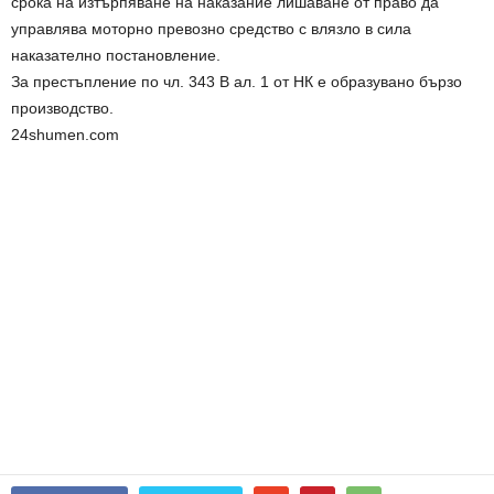
срока на изтърпяване на наказание лишаване от право да
управлява моторно превозно средство с влязло в сила
наказателно постановление.
За престъпление по чл. 343 В ал. 1 от НК е образувано бързо
производство.
24shumen.com