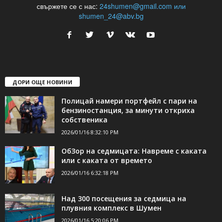
24Shumen.COM е независима медия за област Шумен...
свържете се с нас:
24shumen@gmail.com или
shumen_24@abv.bg
ДОРИ ОЩЕ НОВИНИ
Полицай намери портфейл с пари на
бензиностанция, за минути откриха
собственика
2026/01/16 8:32:10 PM
ОбЗор на седмицата: Навреме с каката
или с каката от времето
2026/01/16 6:32:18 PM