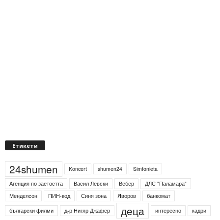
Етикети
24shumen
Koncert
shumen24
Simfonieta