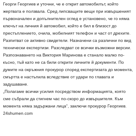
Георги Георгиев и уточни, че е открит автомобилът, който
жертвата е ползвала. Сред липсващите вещи при извършеният
първоначален и допълнителен оглед е установено, че го няма
ключът на личния й автомобил, който е бил в близост до
престъплението, очила, мобилният телефон и част от дрехите.
Разпитват се активно свидетели. Назначени са различни по вид
технически експертизи. Разследват се всички възможни версии.
Разпознаването на Виктория Маринова е станало малко по-
късно, тъй като не са били открити личните й документи. По
думите на окръжния прокурор според експертизата до момента,
смъртта е настъпила вследствие от удари по главата и
задушаване.
„Полагаме всички усилия посредством информацията, която
сме събрали да стигнем час по-скоро до извършителя. Към
момента няма задържани лица“, заключи прокурор Георгиев.
24shumen.com