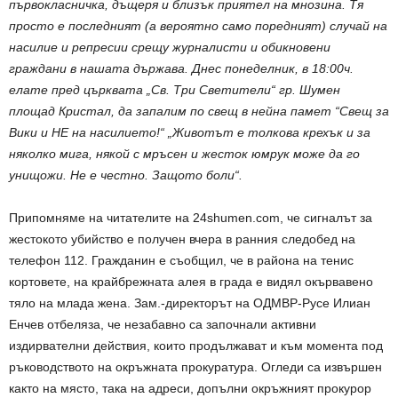
първокласничка, дъщеря и близък приятел на мнозина. Тя
просто е последният (а вероятно само поредният) случай на
насилие и репресии срещу журналисти и обикновени
граждани в нашата държава. Днес понеделник, в 18:00ч.
елате пред църквата „Св. Три Светители“ гр. Шумен
площад Кристал, да запалим по свещ в нейна памет “Свещ за
Вики и НЕ на насилието!“ „Животът е толкова крехък и за
няколко мига, някой с мръсен и жесток юмрук може да го
унищожи. Не е честно. Защото боли“.
Припомняме на читателите на 24shumen.com, че сигналът за
жестокото убийство е получен вчера в ранния следобед на
телефон 112. Гражданин е съобщил, че в района на тенис
кортовете, на крайбрежната алея в града е видял окървавено
тяло на млада жена. Зам.-директорът на ОДМВР-Русе Илиан
Енчев отбеляза, че незабавно са започнали активни
издирвателни действия, които продължават и към момента под
ръководството на окръжната прокуратура. Огледи са извършен
както на място, така на адреси, допълни окръжният прокурор