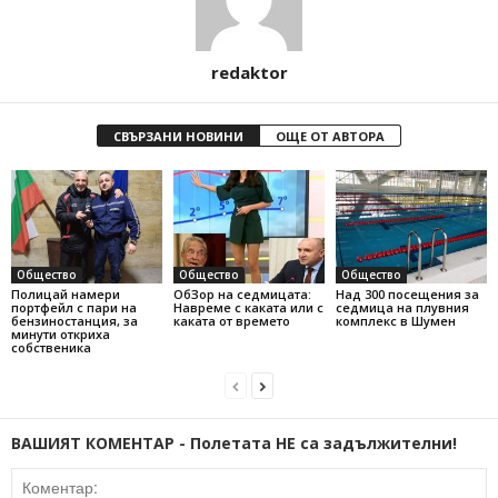
redaktor
СВЪРЗАНИ НОВИНИ
ОЩЕ ОТ АВТОРА
Общество
Общество
Общество
Полицай намери
ОбЗор на седмицата:
Над 300 посещения за
портфейл с пари на
Навреме с каката или с
седмица на плувния
бензиностанция, за
каката от времето
комплекс в Шумен
минути откриха
собственика
ВАШИЯТ КОМЕНТАР - Полетата НЕ са задължителни!