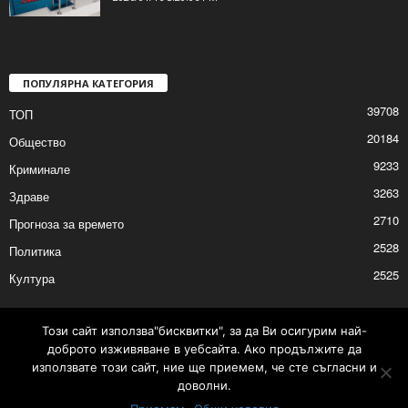
Над 300 посещения за седмица на
плувния комплекс в Шумен
2026/01/16 5:20:06 PM
ПОПУЛЯРНА КАТЕГОРИЯ
39708
ТОП
20184
Общество
9233
Криминале
3263
Здраве
2710
Прогноза за времето
2528
Политика
Този сайт използва"бисквитки", за да Ви осигурим най-
доброто изживяване в уебсайта. Ако продължите да
2525
Култура
използвате този сайт, ние ще приемем, че сте съгласни и
доволни.