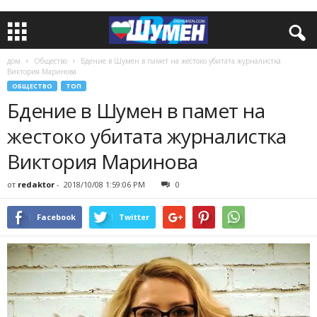
дом
Общество
Бдение в Шумен в памет на жестоко убитата журналистка
Виктория Маринова
ОБЩЕСТВО
ТОП
Бдение в Шумен в памет на
жестоко убитата журналистка
Виктория Маринова
от
redaktor
-
2018/10/08 1:59:06 PM
0
Facebook
Twitter