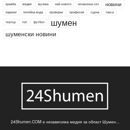
Агенция по заетостта
Васил Левски
Вебер
ДЛС "Паламара"
Менделсон
ПИН-код
Синя зона
Яворов
банкомат
деца
български филми
д-р Нигяр Джафер
интересно
кадри
новини
кражба
медия
музика
най-новото
незаконна сеч
паркинг
питейна вода
проверки
професия
сцена
такса
шумен
театър
топ
футбол
шуменски новини