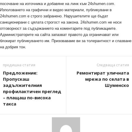
посочване на източника и добавяне на линк към 24shumen.com.
Използването на графични и видео материали, публикувани в
24shumen.com е строго забранено. Нарушителите ще бъдат
санкционирани с цялата строгост на закона. 24shumen.com не носи
отговорност за съдържанието на коментарите под публикациите.
Администраторите на сайта запазват правото да ограничават или
блокират публикуването им. Призоваваме ви за толерантност и спазване
на добрия тон.
предишна статия
Следваща статия
Предложение:
Ремонтират уличната
Пропускаш
мрежа по селата в
задължителния
Шуменско
профилактичен преглед
– плащаш по-висока
такса