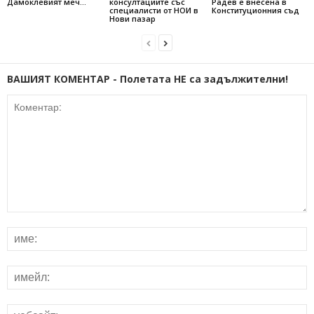
Дамоклевият меч…
консултациите със
Радев е внесена в
специалисти от НОИ в
Конституционния съд
Нови пазар
ВАШИЯТ КОМЕНТАР - Полетата НЕ са задължителни!