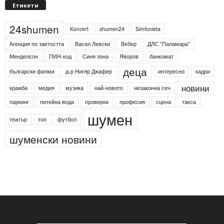
Етикети
24shumen
Koncert
shumen24
Simfonieta
Агенция по заетостта
Васил Левски
Вебер
ДЛС "Паламара"
Менделсон
ПИН-код
Синя зона
Яворов
банкомат
деца
български филми
д-р Нигяр Джафер
интересно
кадри
новини
кражба
медия
музика
най-новото
незаконна сеч
паркинг
питейна вода
проверки
професия
сцена
такса
шумен
театър
топ
футбол
шуменски новини