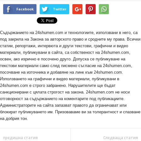
Facebook
Twitter
Съдържанието на 24shumen.com и технологиите, използвани в него, са
под закрила на Закона за авторското право и сродните му права. Всички
статии, репортажи, интервюта и други текстови, графични и видео
материали, публикувани в сайта, са собственост на 24shumen.com,
освен, ако изрично е посочено друго. Допуска се публикуване на
текстови материали само след писмено съгласие на 24shumen.com,
посочване на източника и добавяне на линк към 24shumen.com.
Използването на графични и видео материали, публикувани в
24shumen.com е строго забранено. Нарушителите ще бъдат
санкционирани с цялата строгост на закона. 24shumen.com не носи
отговорност за съдържанието на коментарите под публикациите.
Администраторите на сайта запазват правото да ограничават или
блокират публикуването им. Призоваваме ви за толерантност и спазване
на добрия тон.
предишна статия
Следваща статия