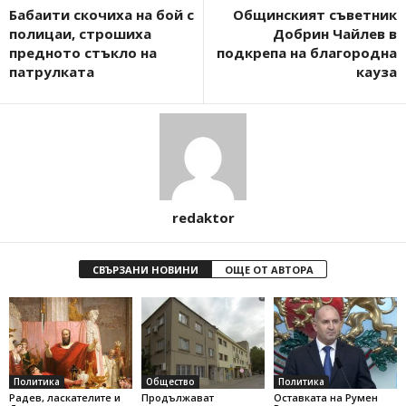
Бабаити скочиха на бой с
Общинският съветник
полицаи, строшиха
Добрин Чайлев в
предното стъкло на
подкрепа на благородна
патрулката
кауза
redaktor
СВЪРЗАНИ НОВИНИ
ОЩЕ ОТ АВТОРА
Политика
Общество
Политика
Радев, ласкателите и
Продължават
Оставката на Румен