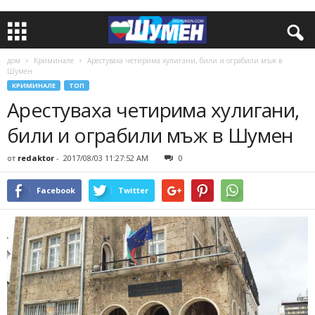
дом
Криминале
Арестуваха четирима хулигани, били и ограбили мъж в
Шумен
КРИМИНАЛЕ
ТОП
Арестуваха четирима хулигани,
били и ограбили мъж в Шумен
от
redaktor
-
2017/08/03 11:27:52 AM
0
Facebook
Twitter