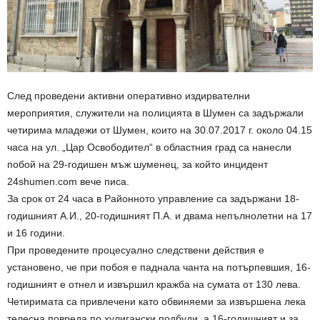
След проведени активни оперативно издирвателни
мероприятия, служители на полицията в Шумен са задържали
четирима младежи от Шумен, които на 30.07.2017 г. около 04.15
часа на ул. „Цар Освободител“ в областния град са нанесли
побой на 29-годишен мъж шуменец, за който инцидент
24shumen.com вече писа.
За срок от 24 часа в Районното управление са задържани 18-
годишният А.И., 20-годишният П.А. и двама непълнолетни на 17
и 16 години.
При проведените процесуално следствени действия е
установено, че при побоя е паднала чанта на потърпевшия, 16-
годишният е отнел и извършил кражба на сумата от 130 лева.
Четиримата са привлечени като обвиняеми за извършена лека
телесна повреда по хулигански подбуди, а 16-годишният и за