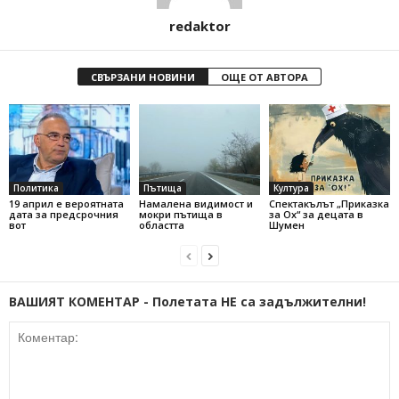
redaktor
СВЪРЗАНИ НОВИНИ
ОЩЕ ОТ АВТОРА
Политика
Пътища
Култура
19 април е вероятната
Намалена видимост и
Спектакълът „Приказка
дата за предсрочния
мокри пътища в
за Ох“ за децата в
вот
областта
Шумен
ВАШИЯТ КОМЕНТАР - Полетата НЕ са задължителни!