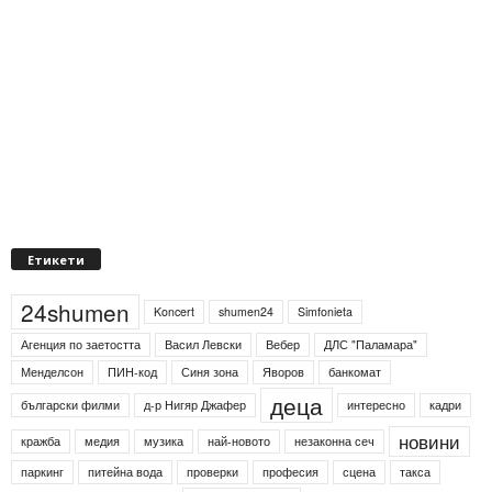
Етикети
24shumen
Koncert
shumen24
Simfonieta
Агенция по заетостта
Васил Левски
Вебер
ДЛС "Паламара"
Менделсон
ПИН-код
Синя зона
Яворов
банкомат