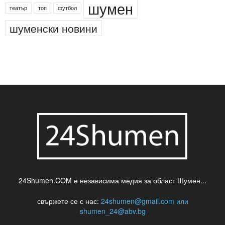
деца
български филми
д-р Нигяр Джафер
интересно
кадри
новини
кражба
медия
музика
най-новото
незаконна сеч
паркинг
питейна вода
проверки
професия
сцена
такса
шумен
театър
топ
футбол
шуменски новини
24Shumen.COM е независима медия за област Шумен...