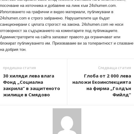
посочване на източника и добавяне на линк към 24shumen.com.
Използването на графични и видео материали, публикувани в
24shumen.com е строго забранено. Нарушителите ще бъдат
санкционирани с цялата строгост на закона. 24shumen.com не носи
отговорност за съдържанието на коментарите под публикациите.
Администраторите на сайта запазват правото да ограничават или
блокират публикуването им. Призоваваме ви за толерантност и спазване
на добрия тон.
предишна статия
Следваща статия
30 хиляди лева влага
Глоба от 2 000 лева
Фонд „Социална
наложи Екоинспекцията
закрила” в защитеното
на фирма „Голдън
жилище в Смядово
Фийлд“