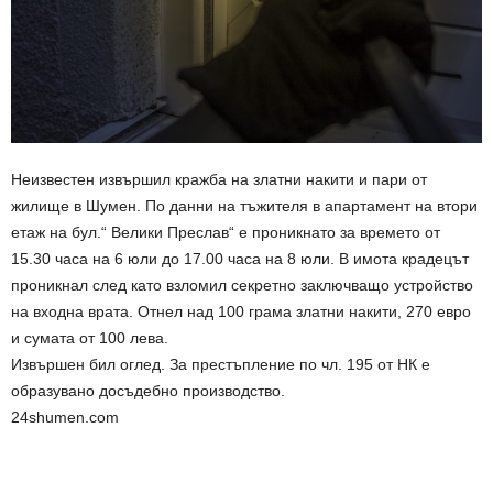
Неизвестен извършил кражба на златни накити и пари от
жилище в Шумен. По данни на тъжителя в апартамент на втори
етаж на бул.“ Велики Преслав“ е проникнато за времето от
15.30 часа на 6 юли до 17.00 часа на 8 юли. В имота крадецът
проникнал след като взломил секретно заключващо устройство
на входна врата. Отнел над 100 грама златни накити, 270 евро
и сумата от 100 лева.
Извършен бил оглед. За престъпление по чл. 195 от НК е
образувано досъдебно производство.
24shumen.com