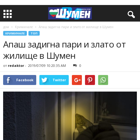
дом
Криминале
Апаш задигна пари и злато от жилище в Шумен
КРИМИНАЛЕ
ТОП
Апаш задигна пари и злато от
жилище в Шумен
от
redaktor
-
2019/07/09 10:20:35 AM
0
Facebook
Twitter