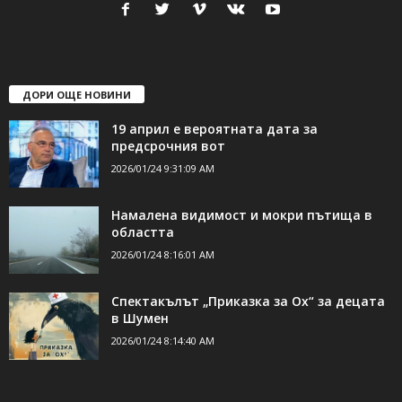
свържете се с нас:
24shumen@gmail.com или
shumen_24@abv.bg
ДОРИ ОЩЕ НОВИНИ
19 април е вероятната дата за
предсрочния вот
2026/01/24 9:31:09 AM
Намалена видимост и мокри пътища в
областта
2026/01/24 8:16:01 AM
Спектакълът „Приказка за Ох“ за децата
в Шумен