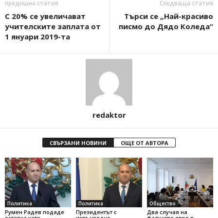
предишна статия
Следваща статия
С 20% се увеличават
Търси се „Най-красиво
учителските заплата от
писмо до Дядо Коледа“
1 януари 2019-та
redaktor
СВЪРЗАНИ НОВИНИ
ОЩЕ ОТ АВТОРА
Политика
Политика
Общество
Румен Радев подаде
Президентът с
Два случая на
оставка като
извънредно
фалшиво евро в