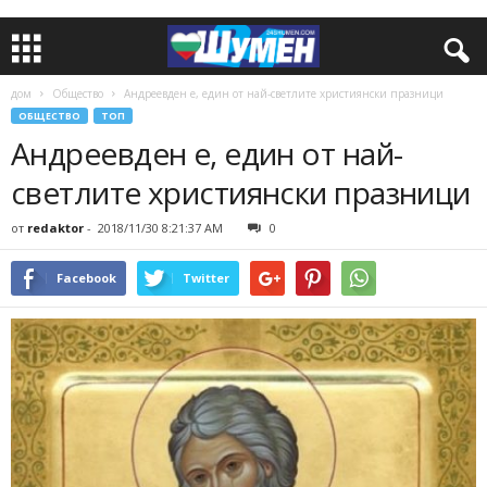
дом
Общество
Андреевден е, един от най-светлите християнски празници
ОБЩЕСТВО
ТОП
Андреевден е, един от най-
светлите християнски празници
от
redaktor
-
2018/11/30 8:21:37 AM
0
Facebook
Twitter