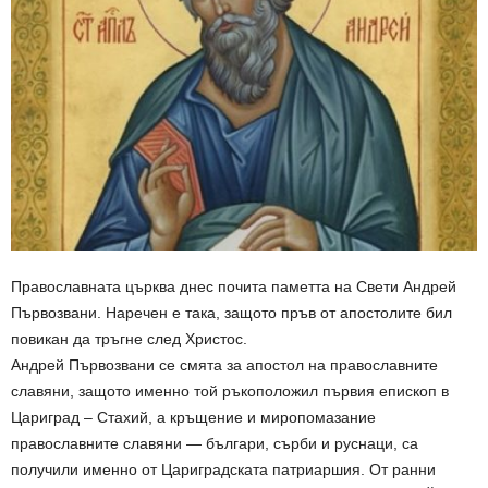
Православната църква днес почита паметта на Свети Андрей
Първозвани. Наречен е така, защото пръв от апостолите бил
повикан да тръгне след Христос.
Андрей Първозвани се смята за апостол на православните
славяни, защото именно той ръкоположил първия епископ в
Цариград – Стахий, а кръщение и миропомазание
православните славяни — българи, сърби и руснаци, са
получили именно от Цариградската патриаршия. От ранни