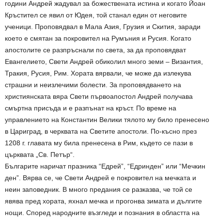
години Андрей жадувал за божествената истина и когато Йоан
Кръстител се явил от Юдея, той станал един от неговите
ученици. Проповядвал в Мала Азия, Грузия и Скития, заради
което е смятан за покровител на Румъния и Русия. Когато
апостолите се разпръснали по света, за да проповядват
Евангелието, Свети Андрей обиколил много земи – Византия,
Тракия, Русия, Рим. Хората вярвали, че може да излекува
страшни и неизлечими болести. За проповядването на
християнската вяра Свети първоапостол Андрей получава
смъртна присъда и е разпънат на кръст. По време на
управлението на Константин Велики тялото му било пренесено
в Цариград, в черквата на Светите апостоли. По-късно през
1208 г. главата му била пренесена в Рим, където се пази в
църквата „Св. Петър“.
Българите наричат празника “Едрей”, “Едринден” или “Мечкин
ден”. Вярва се, че Свети Андрей е покровител на мечката и
неин заповедник. В много предания се разказва, че той се
явява пред хората, яхнал мечка и прогонва зимата и дългите
нощи. Според народните възгледи и познания в областта на