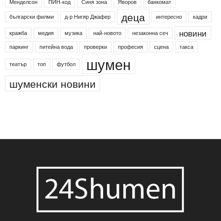
Менделсон
ПИН-код
Синя зона
Яворов
банкомат
деца
български филми
д-р Нигяр Джафер
интересно
кадри
новини
кражба
медия
музика
най-новото
незаконна сеч
паркинг
питейна вода
проверки
професия
сцена
такса
шумен
театър
топ
футбол
шуменски новини