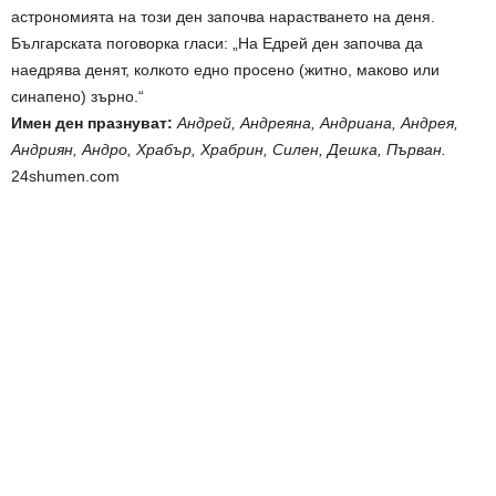
астрономията на този ден започва нарастването на деня.
Българската поговорка гласи: „На Едрей ден започва да
наедрява денят, колкото едно просено (житно, маково или
синапено) зърно.“
Имен ден празнуват:
Андрей, Андреяна, Андриана, Андрея,
Андриян, Андро, Храбър, Храбрин, Силен, Дешка, Първан.
24shumen.com