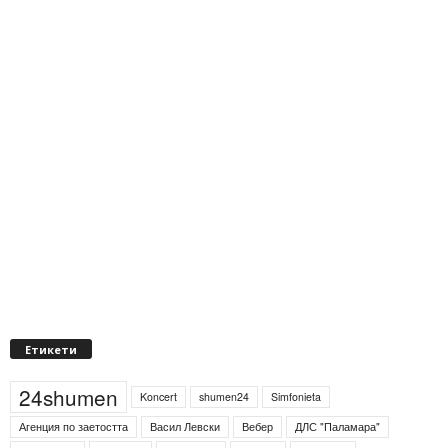
Етикети
24shumen
Koncert
shumen24
Simfonieta
Агенция по заетостта
Васил Левски
Вебер
ДЛС "Паламара"