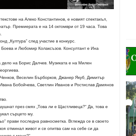
текстове на Алеко Константинов, е новият спектакъл,
еатър. Премиерата е на 14 октомври от 19 часа. Това
.
д „Култура” след участие в конкурс.
 Боева и Любомир Колаксъзов. Консултант е Ина
а дело на Борис Далчев. Музиката е на Милен
еоргиева.
 Ченков, Веселин Бърборков, Джанер Якуб, Димитър
, Ивана Бобойчева, Светлин Иванов и Ростислав Дамянов
тво.
шушнат през смях „Това ли е Щастливеца?“ Да, това е
укал сърцето му.
ньо” прави последна равносметка. Вглежда се в своето
воя отминал живот и се опитва сам на себе си да
лучило с мене?”