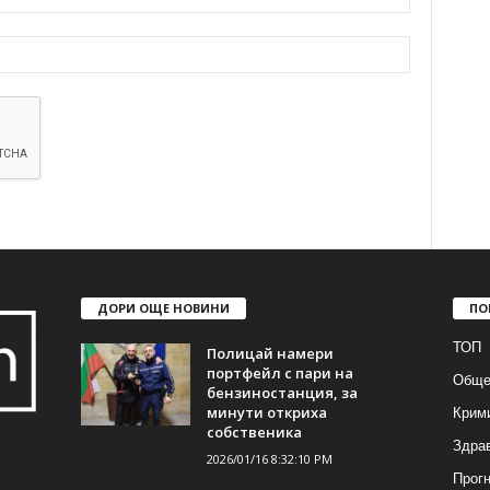
ДОРИ ОЩЕ НОВИНИ
ПО
ТОП
Полицай намери
портфейл с пари на
Обще
бензиностанция, за
Крим
минути откриха
собственика
Здра
2026/01/16 8:32:10 PM
Прогн