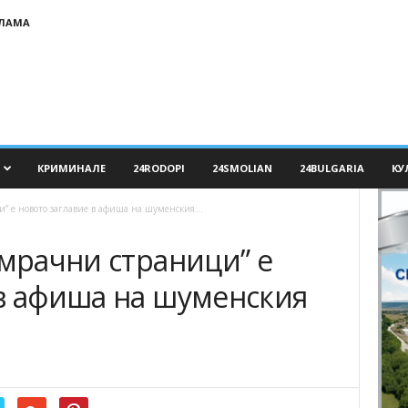
КЛАМА
КРИМИНАЛЕ
24RODOPI
24SMOLIAN
24BULGARIA
КУ
” е новото заглавие в афиша на шуменския...
 мрачни страници” е
 в афиша на шуменския