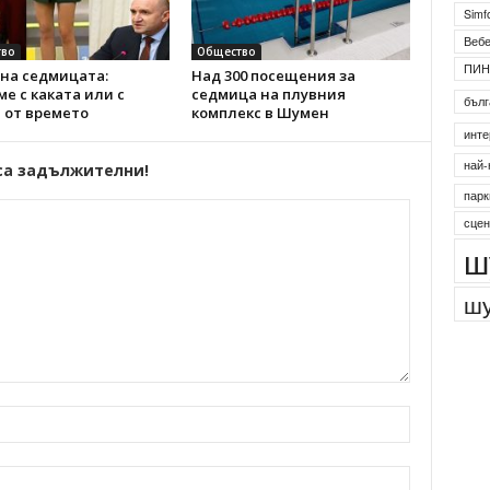
2
Simf
во
Общество
на седмицата:
Над 300 посещения за
Веб
е с каката или с
седмица на плувния
ПИН
 от времето
комплекс в Шумен
бълг
инте
са задължителни!
най-
парк
сцен
ш
шу