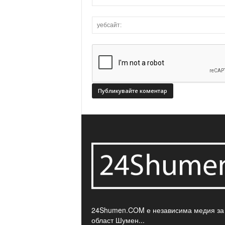
24Shumen.COM е независима медия за
област Шумен...