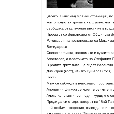
„Алеко. Смях над мрачни страници”, по 
който подготвя трупата на шуменския т
съобщиха от културния институт в града
Проектът се финансира от Общински фон
Режисьори на постановката са Максима
Божидарова
Сценографията, костюмите и куклите с
Апостолов, а пластиката на Стефания Г
В ролите зрителите ще видят Валентин
Димитров (гост), Живко Гущеров (гост)
(гост).
Мъж се събужда в непознато пространс
Анонимни фигури се крият в сенките и 
Алеко Константинов – един куршум е сп
Преди да си отиде, авторът на “Бай Га
най-любимо творение, вглежда се и в с
отговори на въпроса “Защо това се е с