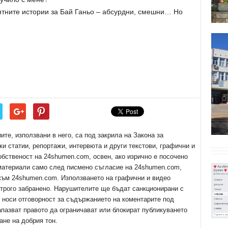
ятните истории за Бай Ганьо – абсурдни, смешни… Но
е, използвани в него, са под закрила на Закона за
ки статии, репортажи, интервюта и други текстови, графични и
обственост на 24shumen.com, освен, ако изрично е посочено
 материали само след писмено съгласие на 24shumen.com,
 към 24shumen.com. Използването на графични и видео
трого забранено. Нарушителите ще бъдат санкционирани с
е носи отговорност за съдържанието на коментарите под
апазват правото да ограничават или блокират публикуването
ане на добрия тон.