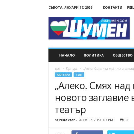
СЪБОТА, ЯНУАРИ 17, 2026
КОНТАКТИ
РЕ
24Shumen.COM
НАЧАЛО
ПОЛИТИКА
ОБЩЕСТВО
дом
Култура
„Алеко. Смях над мрачни страници
КУЛТУРА
ТОП
„Алеко. Смях над
новото заглавие
театър
от
redaktor
-
2019/10/07 1:03:07 PM
0