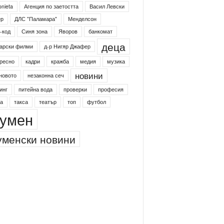
4shumen
Koncert
shumen24
onieta
Агенция по заетостта
Васил Левски
ер
ДЛС "Паламара"
Менделсон
-код
Синя зона
Яворов
банкомат
деца
арски филми
д-р Нигяр Джафер
ресно
кадри
кражба
медия
музика
новини
новото
незаконна сеч
инг
питейна вода
проверки
професия
а
такса
театър
топ
футбол
умен
менски новини