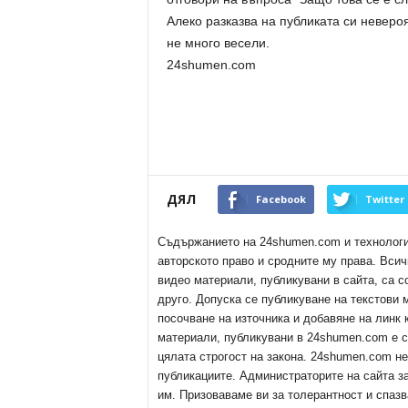
Алеко разказва на публиката си неверо
не много весели.
24shumen.com
ДЯЛ
Facebook
Twitter
Съдържанието на 24shumen.com и технологиит
авторското право и сродните му права. Всич
видео материали, публикувани в сайта, са с
друго. Допуска се публикуване на текстови
посочване на източника и добавяне на линк
материали, публикувани в 24shumen.com е с
цялата строгост на закона. 24shumen.com н
публикациите. Администраторите на сайта з
им. Призоваваме ви за толерантност и спазв