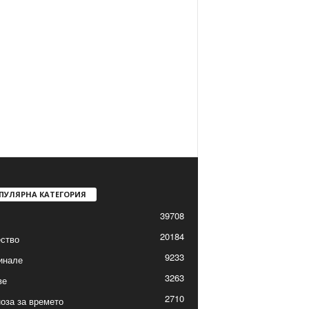
ПУЛЯРНА КАТЕГОРИЯ
39708
20184
ство
9233
инале
3263
ве
2710
оза за времето