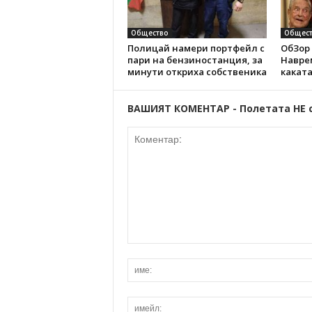
Общество
Общест
Полицай намери портфейл с
ОбЗор 
пари на бензиностанция, за
Наврем
минути откриха собственика
каката
ВАШИЯТ КОМЕНТАР - Полетата НЕ 