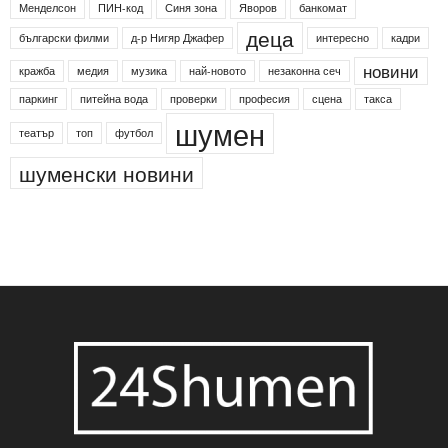
24shumen
Koncert
shumen24
Simfonieta
Агенция по заетостта
Васил Левски
Вебер
ДЛС "Паламара"
Менделсон
ПИН-код
Синя зона
Яворов
банкомат
деца
български филми
д-р Нигяр Джафер
интересно
кадри
новини
кражба
медия
музика
най-новото
незаконна сеч
паркинг
питейна вода
проверки
професия
сцена
такса
шумен
театър
топ
футбол
шуменски новини