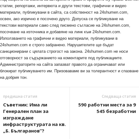
статии, репортажи, интервюта и други текстови, графични и видео
материали, публикувани в сайта, са собственост на 24shumen.com,
освен, ако изрично е посочено друго. Допуска се публикуване на
текстови материали само след писмено съгласие на 24shumen.com,
посочване на източника и добавяне на линк към 24shumen.com.
Използването на графични и видео материали, публикувани в
24shumen.com е строго забранено. Нарушителите ще бъдат
санкционирани с цялата строгост на закона. 24shumen.com не носи
отговорност за съдържанието на коментарите под публикациите.
Администраторите на сайта запазват правото да ограничават или
блокират публикуването им. Призоваваме ви за толерантност и спазване
на добрия тон.
предишна статия
Следваща статия
Съветник: Има ли
590 работни места за 9
Генерален план за
545 безработни
изграждане
инфраструктурата на кв.
„Б. Българанов”?