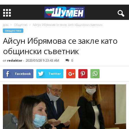
дом
Общество
Айсун Ибрямова се закле като общински съветник
ОБЩЕСТВО
Айсун Ибрямова се закле като
общински съветник
от
redaktor
-
2020/05/28 9:23:43 AM
0
Facebook
Twitter