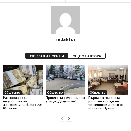
redaktor
СВЪРЗАНИ НОВИНИ
ОЩЕ ОТ АВТОРА
Общество
Общество
Общество
Разпродадоха
Приключи ремонтът на
Първа за годината
имущество на
улица „Дедеагач“
работна среща на
длъжници за близо 209
читалищни дейци от
000 лева
община Шумен