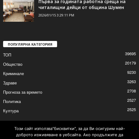
2026/01/15 4:48:20 PM
Първа за годината работна среща на
читалищни дейци от община Шумен
2026/01/15 3:29:11 PM
ПОПУЛЯРНА КАТЕГОРИЯ
39695
ТОП
20179
Общество
9230
Криминале
3263
Здраве
2708
Прогноза за времето
2527
Политика
Този сайт използва"бисквитки", за да Ви осигурим най-
доброто изживяване в уебсайта. Ако продължите да
2525
Култура