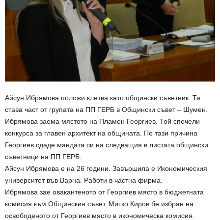
Айсун Ибрямова положи клетва като общински съветник. Тя
става част от групата на ПП ГЕРБ в Общински съвет – Шумен.
Ибрямова заема мястото на Пламен Георгиев. Той спечели
конкурса за главен архитект на общината. По тази причина
Георгиев сдаде мандата си на следващия в листата общински
съветници на ПП ГЕРБ.
Айсун Ибрямова е на 26 години. Завършила е Икономическия
университет във Варна. Работи в частна фирма.
Ибрямова зае овакантеното от Георгиев място в бюджетната
комисия към Общинския съвет. Митко Киров бе избран на
освободеното от Георгиев място в икономическа комисия.