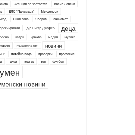
onieta
Агенция по заетостта
Васил Левски
ер
ДЛС "Паламара"
Менделсон
-код
Синя зона
Яворов
банкомат
деца
арски филми
д-р Нигяр Джафер
ресно
кадри
кражба
медия
музика
новини
новото
незаконна сеч
инг
питейна вода
проверки
професия
а
такса
театър
топ
футбол
умен
менски новини