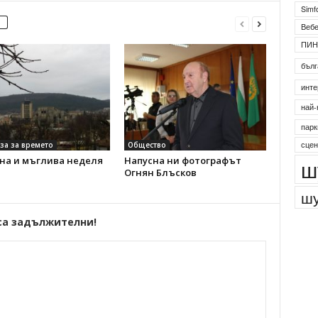
Simf
Веб
ПИН
бълг
инте
най-
парк
сцен
за за времето
Общество
на и мъглива неделя
Напусна ни фотографът
ш
Огнян Блъсков
шу
са задължителни!