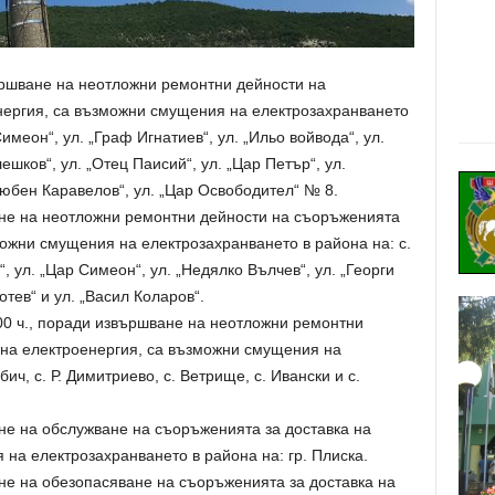
звършване на неотложни ремонтни дейности на
нергия, са възможни смущения на електрозахранването
Симеон“, ул. „Граф Игнатиев“, ул. „Ильо войвода“, ул.
лешков“, ул. „Отец Паисий“, ул. „Цар Петър“, ул.
„Любен Каравелов“, ул. „Цар Освободител“ № 8.
ване на неотложни ремонтни дейности на съоръженията
можни смущения на електрозахранването в района на: с.
“, ул. „Цар Симеон“, ул. „Недялко Вълчев“, ул. „Георги
отев“ и ул. „Васил Коларов“.
17.00 ч., поради извършване на неотложни ремонтни
 на електроенергия, са възможни смущения на
ич, с. Р. Димитриево, с. Ветрище, с. Ивански и с.
ване на обслужване на съоръженията за доставка на
на електрозахранването в района на: гр. Плиска.
ване на обезопасяване на съоръженията за доставка на