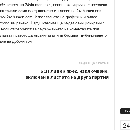
обственост на 24shumen.com, освен, ако изрично е посочено
 материали само след писмено съгласие на 24shumen.com,
 към 24shumen.com. Използването на графични и видео
трого забранено. Нарушителите ще бъдат санкционирани с
е носи отговорност за съдържанието на коментарите под
апазват правото да ограничават или блокират публикуването
ане на добрия тон.
Следваща статия
БСП лидер пред изключване,
включен в листата на друга партия
Ет
2