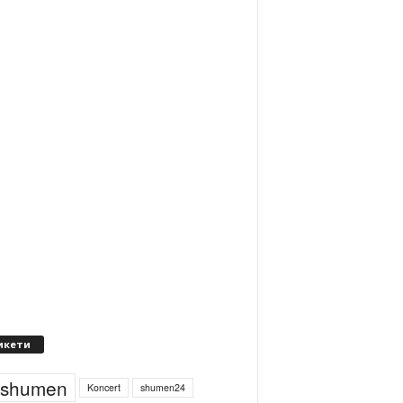
икети
4shumen
Koncert
shumen24