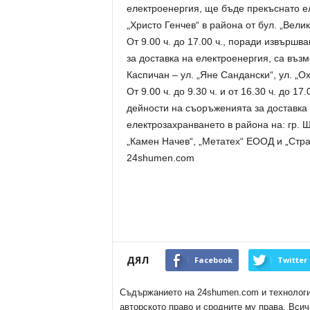
електроенергия, ще бъде прекъснато ел
„Христо Генчев“ в района от бул. „Вели
От 9.00 ч. до 17.00 ч., поради извърш
за доставка на електроенергия, са въз
Каспичан – ул. „Яне Сандански“, ул. „Охр
От 9.00 ч. до 9.30 ч. и от 16.30 ч. до 
дейности на съоръженията за доставка
електрозахранването в района на: гр. 
„Камен Начев“, „Метатех“ ЕООД и „Стр
24shumen.com
ДЯЛ
Facebook
Twitter
Съдържанието на 24shumen.com и технологиит
авторското право и сродните му права. Всич