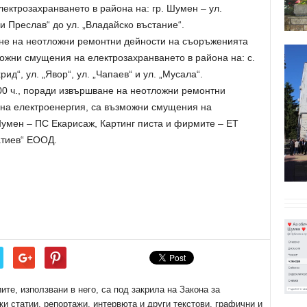
ектрозахранването в района на: гр. Шумен – ул.
ки Преслав“ до ул. „Владайско въстание“.
ване на неотложни ремонтни дейности на съоръженията
можни смущения на електрозахранването в района на: с.
ид“, ул. „Явор“, ул. „Чапаев“ и ул. „Мусала“.
17.00 ч., поради извършване на неотложни ремонтни
 на електроенергия, са възможни смущения на
Шумен – ПС Екарисаж, Картинг писта и фирмите – ЕТ
атиев“ ЕООД.
е, използвани в него, са под закрила на Закона за
ки статии, репортажи, интервюта и други текстови, графични и