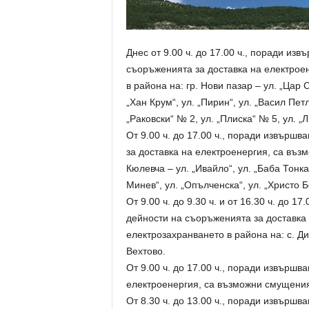
Днес от 9.00 ч. до 17.00 ч., поради и
съоръженията за доставка на електрое
в района на: гр. Нови пазар – ул. „Цар 
„Хан Крум“, ул. „Пирин“, ул. „Васил Пет
„Раковски“ № 2, ул. „Плиска“ № 5, ул. 
От 9.00 ч. до 17.00 ч., поради извърш
за доставка на електроенергия, са въз
Кюлевча – ул. „Ивайло“, ул. „Баба Тонка
Минев“, ул. „Опълченска“, ул. „Христо Б
От 9.00 ч. до 9.30 ч. и от 16.30 ч. до 
дейности на съоръженията за доставка
електрозахранването в района на: с. Диб
Вехтово.
От 9.00 ч. до 17.00 ч., поради извърш
електроенергия, са възможни смущения 
От 8.30 ч. до 13.00 ч., поради извърш