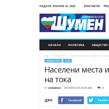
НЕДЕЛЯ, ЯНУАРИ 25, 2026
КОНТАКТИ
РЕ
24Shumen.COM
НАЧАЛО
ПОЛИТИКА
ОБЩЕСТВО
дом
Общество
Населени места и райони с прек
ОБЩЕСТВО
ТОП
Населени места 
на тока
от
redaktor
-
2019/09/25 8:35:00 AM
0
ДЯЛ
Facebook
Twitter