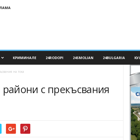
КЛАМА
КРИМИНАЛЕ
24RODOPI
24SMOLIAN
24BULGARIA
КУ
ъсвания на тока
и райони с прекъсвания