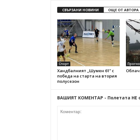
СВЪРЗАНИ НОВИНИ
ОЩЕ ОТ АВТОРА
Спорт
Прогно
Хандбалният „Шумен 61” с
Облач
победа на старта на втория
полусезон
ВАШИЯТ КОМЕНТАР - Полетата НЕ 